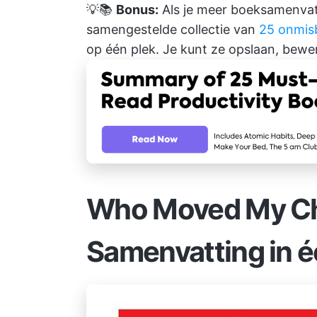
💡📚
Bonus:
Als je meer boeksamenvatt
samengestelde collectie van
25 onmisb
op één plek. Je kunt ze opslaan, bewe
Who Moved My C
Samenvatting in 