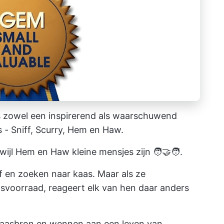
s zowel een inspirerend als waarschuwend
 - Sniff, Scurry, Hem en Haw.
wijl Hem en Haw kleine mensjes zijn 🧑‍🤝‍🧑.
of en zoeken naar kaas. Maar als ze
voorraad, reageert elk van hen daar anders
asbron en wennen aan een leven van