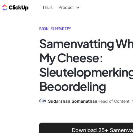
ClickUp Blog
Thuis
Product
BOOK SUMMARIES
Samenvatting W
My Cheese:
Sleutelopmerkin
Beoordeling
Sudarshan Somanathan
Head of Content
Download 25+ Samenvat