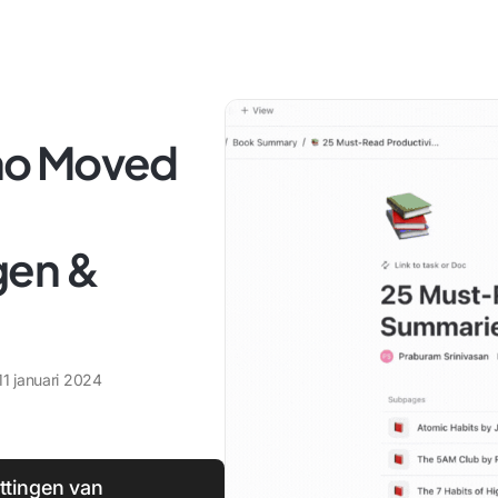
ho Moved
gen &
11 januari 2024
tingen van