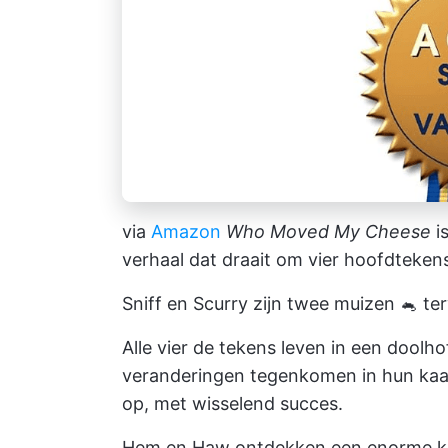
via
Amazon
Who Moved My Cheese
i
verhaal dat draait om vier hoofdtekens
Sniff en Scurry zijn twee muizen 🐁 ter
Alle vier de tekens leven in een doolh
veranderingen tegenkomen in hun kaas
op, met wisselend succes.
Hem en Haw ontdekken een enorme ka