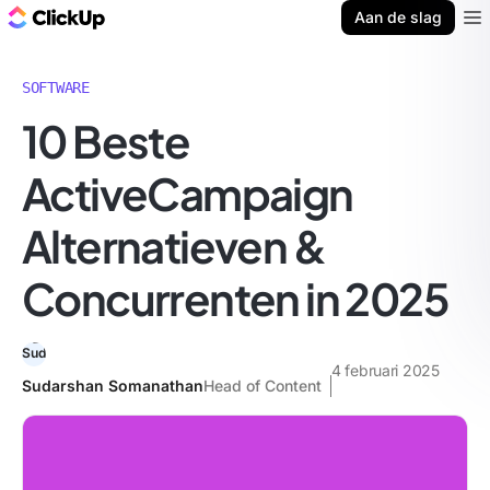
ClickUp Blog
Aan de slag
Ope
SOFTWARE
10 Beste
ActiveCampaign
Alternatieven &
Concurrenten in 2025
4 februari 2025
Sudarshan Somanathan
Head of Content