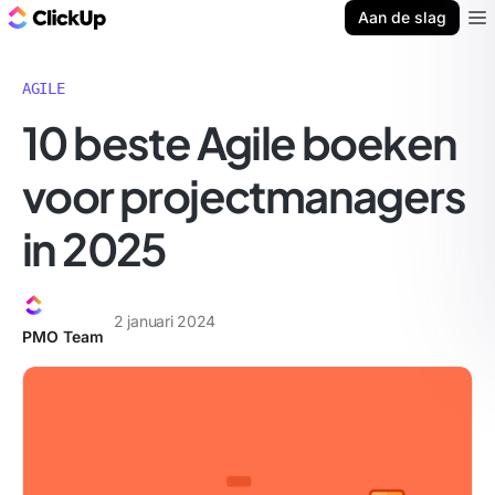
ClickUp Blog
Aan de slag
Ope
AGILE
10 beste Agile boeken
voor projectmanagers
in 2025
2 januari 2024
PMO Team