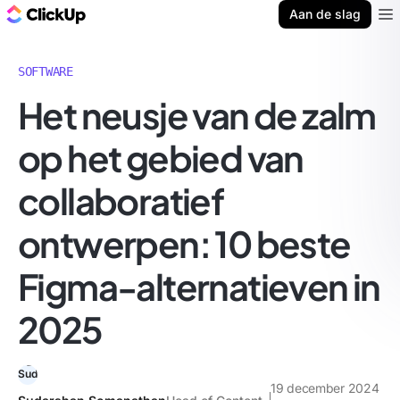
ClickUp Blog
Aan de slag
Ope
SOFTWARE
Het neusje van de zalm
op het gebied van
collaboratief
ontwerpen: 10 beste
Figma-alternatieven in
2025
19 december 2024