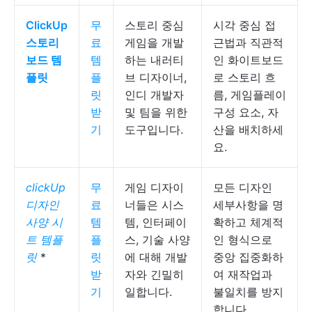
ClickUp
무
스토리 중심
시각 중심 접
스토리
료
게임을 개발
근법과 직관적
보드 템
템
하는 내러티
인 화이트보드
플릿
플
브 디자이너,
로 스토리 흐
릿
인디 개발자
름, 게임플레이
받
및 팀을 위한
구성 요소, 자
기
도구입니다.
산을 배치하세
요.
clickUp
무
게임 디자이
모든 디자인
디자인
료
너들은 시스
세부사항을 명
사양 시
템
템, 인터페이
확하고 체계적
트 템플
플
스, 기술 사양
인 형식으로
릿
*
릿
에 대해 개발
중앙 집중화하
받
자와 긴밀히
여 재작업과
기
일합니다.
불일치를 방지
합니다.