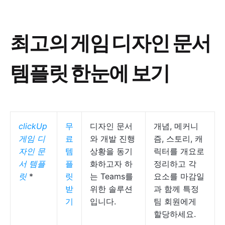
최고의 게임 디자인 문서
템플릿 한눈에 보기
clickUp
무
디자인 문서
개념, 메커니
게임 디
료
와 개발 진행
즘, 스토리, 캐
자인 문
템
상황을 동기
릭터를 개요로
서 템플
플
화하고자 하
정리하고 각
릿
*
릿
는 Teams를
요소를 마감일
받
위한 솔루션
과 함께 특정
기
입니다.
팀 회원에게
할당하세요.