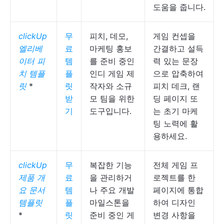
도움을 줍니다.
clickUp
무
피치, 데모,
게임 컨셉을
엘리베
료
마케팅 홍보
간결하고 설득
이터 피
템
를 준비 중인
력 있는 문장
치 템플
플
인디 게임 제
으로 압축하여
릿
*
릿
작자와 소규
피치 데크, 랜
받
모 팀을 위한
딩 페이지 또
기
도구입니다.
는 초기 마케
팅 노력에 활
용하세요.
clickUp
무
복잡한 기능
전체 게임 프
제품 개
료
을 관리하거
로젝트를 한
요 문서
템
나 주요 개발
페이지에 통합
템플릿
플
마일스톤을
하여 디자인
*
릿
준비 중인 게
변경 사항을