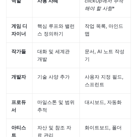
역할
사용 사례
clickUp에서 추적
해야 할 사항
*
게임 디
핵심 루프와 밸런
작업 목록, 마인드
자이너
스 정의하기
맵
작가들
대화 및 세계관
문서, AI 노트 작성
개발
기
개발자
기술 사양 추가
사용자 지정 필드,
스프린트
프로듀
마일스톤 및 범위
대시보드, 자동화
서
추적
아티스
자산 및 참조 자
화이트보드, 폴더
트
료 관리