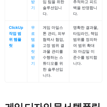
받
임 팀을 위한
추적하고 피드
기
솔루션입니
백을 반영합니
다.
다.
ClickUp
무
게임 마일스
명확한 결과물,
작업 범
료
톤 관리, 외부
타임라인, 책임
위 템플
템
협력사 협업,
범위를 정의하
릿
플
고정 범위 결
여 범위 확대
릿
과물 관리를
와 마감일 미
받
수행하는 스
준수를 방지합
기
튜디오를 위
니다.
한 솔루션입
니다.
게임 디자인 문서 템플릿