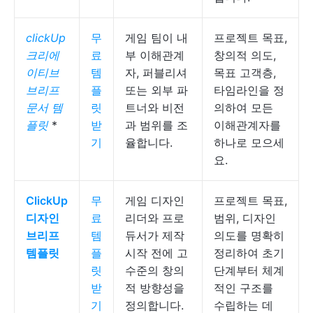
clickUp
무
게임 팀이 내
프로젝트 목표,
크리에
료
부 이해관계
창의적 의도,
이티브
템
자, 퍼블리셔
목표 고객층,
브리프
플
또는 외부 파
타임라인을 정
문서 템
릿
트너와 비전
의하여 모든
플릿
*
받
과 범위를 조
이해관계자를
기
율합니다.
하나로 모으세
요.
ClickUp
무
게임 디자인
프로젝트 목표,
디자인
료
리더와 프로
범위, 디자인
브리프
템
듀서가 제작
의도를 명확히
템플릿
플
시작 전에 고
정리하여 초기
릿
수준의 창의
단계부터 체계
받
적 방향성을
적인 구조를
기
정의합니다.
수립하는 데