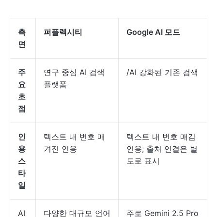
측
퍼플렉시티
Google AI 모드
면
주
연구 중심 AI 검색
/AI 강화된 기존 검색
요
플랫폼
초
점
인
텍스트 내 번호 매
텍스트 내 번호 매김
용
겨진 인용
인용; 출처 연결은 별
스
도로 표시
타
일
AI
다양한 대규모 언어
주로 Gemini 2.5 Pro