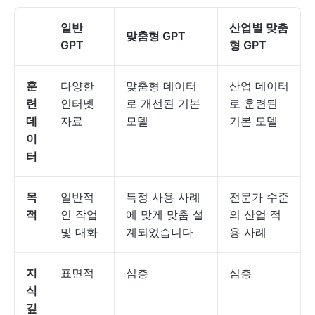
일반
산업별 맞춤
맞춤형 GPT
GPT
형 GPT
훈
다양한
맞춤형 데이터
산업 데이터
련
인터넷
로 개선된 기본
로 훈련된
데
자료
모델
기본 모델
이
터
목
일반적
특정 사용 사례
전문가 수준
적
인 작업
에 맞게 맞춤 설
의 산업 적
및 대화
계되었습니다
용 사례
지
표면적
심층
심층
식
깊