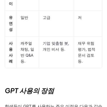
이
유
일반
고급
저
연
성
사
캐주얼
기업 맞춤형 봇,
재무 위험
용
채팅, 일
개인 비서 등.
평가, 법적
사
반 Q&A
문서 검토
례
등.
등.
GPT 사용의 장점
학생들이 GPT를 사용하는 주요 이점은 다음과 같습