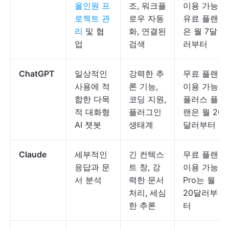
올인원 프
조, 워크플
이용 가능,
로젝트 관
로우 자동
유료 플랜
리
및 협
화, 연결된
은 월 7달
업
검색
러부터
ChatGPT
일상적인
강력한 추
무료 플랜
사용에 적
론 기능,
이용 가능,
합한 다목
코딩 지원,
플러스 플
적 대화형
플러그인
랜은 월 20
AI 챗봇
생태계
달러부터
Claude
세부적인
긴 컨텍스
무료 플랜
응답과 문
트 창, 강
이용 가능,
서 분석
력한 문서
Pro는 월
처리, 세심
20달러부
한 추론
터