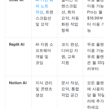
의 노트
랜스크립
이용 가능,
작성
, 트랜
션, 회의
Pro는 월
스크립션
요약, 자동
$16.99부
및 요약
화된 작업
터 이용 가
항목
능
Replit AI
AI 지원 소
코드 완성,
무료 플랜
프트웨어
디버깅 지
이용 가능,
개발 및
원, 교육
유료 플랜
코딩
지원
은 월 35달
러부터
Notion AI
지식 관리
문서 작성,
모든 플랜
및 콘텐츠
요약, 통합
에 사용자
생성
작업 공간
당 월 10달
러에 추가
하세요