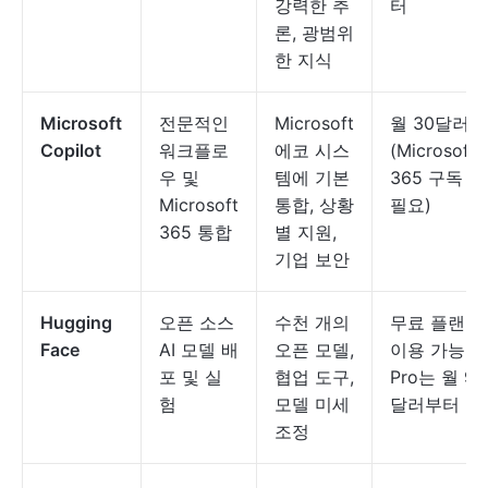
강력한 추
터
론, 광범위
한 지식
Microsoft
전문적인
Microsoft
월 30달러
Copilot
워크플로
에코 시스
(Microsoft
우 및
템에 기본
365 구독
Microsoft
통합, 상황
필요)
365 통합
별 지원,
기업 보안
Hugging
오픈 소스
수천 개의
무료 플랜
Face
AI 모델 배
오픈 모델,
이용 가능,
포 및 실
협업 도구,
Pro는 월 9
험
모델 미세
달러부터
조정