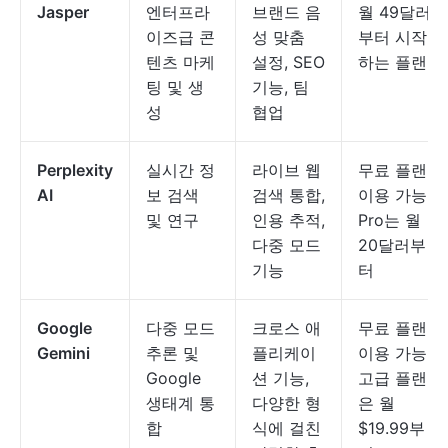
Jasper
엔터프라
브랜드 음
월 49달러
이즈급 콘
성 맞춤
부터 시작
텐츠 마케
설정, SEO
하는 플랜
팅 및 생
기능, 팀
성
협업
Perplexity
실시간 정
라이브 웹
무료 플랜
AI
보 검색
검색 통합,
이용 가능,
및 연구
인용 추적,
Pro는 월
다중 모드
20달러부
기능
터
Google
다중 모드
크로스 애
무료 플랜
Gemini
추론 및
플리케이
이용 가능,
Google
션 기능,
고급 플랜
생태계 통
다양한 형
은 월
합
식에 걸친
$19.99부