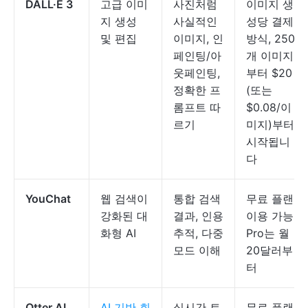
DALL·E 3
고급 이미
사진처럼
이미지 생
지 생성
사실적인
성당 결제
및 편집
이미지, 인
방식, 250
페인팅/아
개 이미지
웃페인팅,
부터 $20
정확한 프
(또는
롬프트 따
$0.08/이
르기
미지)부터
시작됩니
다
YouChat
웹 검색이
통합 검색
무료 플랜
강화된 대
결과, 인용
이용 가능,
화형 AI
추적, 다중
Pro는 월
모드 이해
20달러부
터
Otter AI
AI 기반 회
실시간 트
무료 플랜