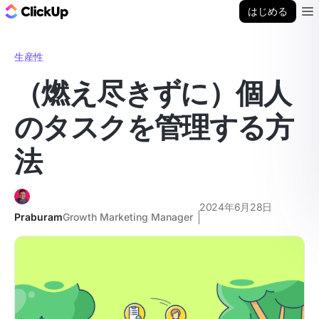
ClickUp ブログ
はじめる
Ope
生産性
（燃え尽きずに）個人
のタスクを管理する方
法
2024年6月28日
Praburam
Growth Marketing Manager