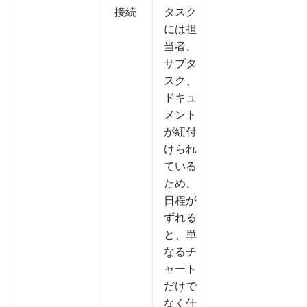
接続
タスク
には担
当者、
サブタ
スク、
ドキュ
メント
が紐付
けられ
ている
ため、
日程が
ずれる
と、単
なるチ
ャート
だけで
なく仕