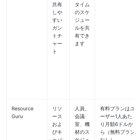
共有
タイム
しや
のスケ
すい
ジュー
ガン
ルを共
トチ
有でき
ャー
ます
ト
Resource
リソ
人員、
有料プランはユ
Guru
ース
会議
ーザー1人あた
およ
室、機
り月額6ドルか
びキ
材のス
ら（無料プラン
ャパ
ケジュ
なし）