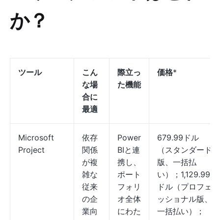
か？
ツール
こん
際立っ
価格
*
な場
た機能
合に
最適
Microsoft
依存
Power
679.99ドル
Project
関係
BIと連
（スタンダード
が複
携し、
版、一括払
雑な
ポート
い）；1,129.99
従来
フォリ
ドル（プロフェ
の企
オ全体
ッショナル版、
業向
にわた
一括払い）；