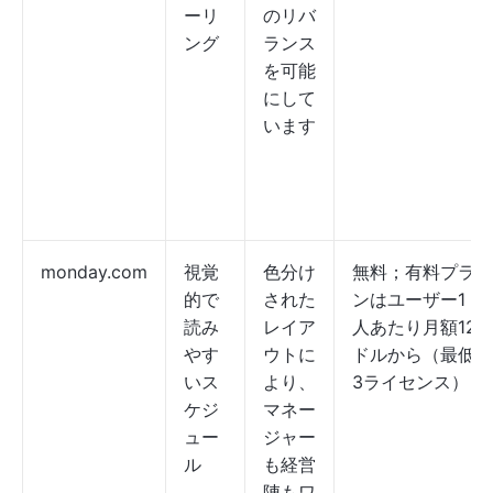
ーリ
のリバ
ング
ランス
を可能
にして
います
monday.com
視覚
色分け
無料；有料プラ
的で
された
ンはユーザー1
読み
レイア
人あたり月額12
やす
ウトに
ドルから（最低
いス
より、
3ライセンス）
ケジ
マネー
ュー
ジャー
ル
も経営
陣もワ