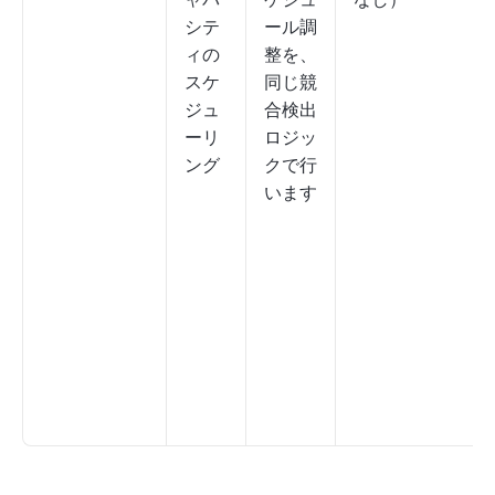
シテ
ール調
ィの
整を、
スケ
同じ競
ジュ
合検出
ーリ
ロジッ
ング
クで行
います