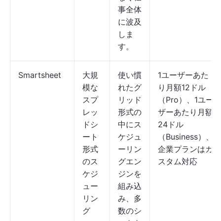
事全体
に波及
しま
す。
Smartsheet
大規
使い慣
1ユーザーあた
模な
れたグ
り月額12ドル
スプ
リッド
（Pro）、1ユー
レッ
形式の
ザーあたり月額
ドシ
中にス
24ドル
ート
ケジュ
（Business）、
形式
ーリン
企業プランはカ
のス
グエン
スタム対応
ケジ
ジンを
ュー
組み込
リン
み、多
グ
数のシ