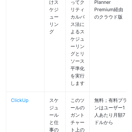
けス
ってク
Planner
ケジ
リティ
Premium経由
ュー
カルパ
のクラウド版
リン
ス法に
グ
よるス
ケジュ
ーリン
グとリ
ソース
平準化
を実行
します
ClickUp
スケ
このツ
無料；有料プラ
ジュ
ールの
ンはユーザー1
ール
ガント
人あたり月額7
と仕
チャー
ドルから
事の
ト上の