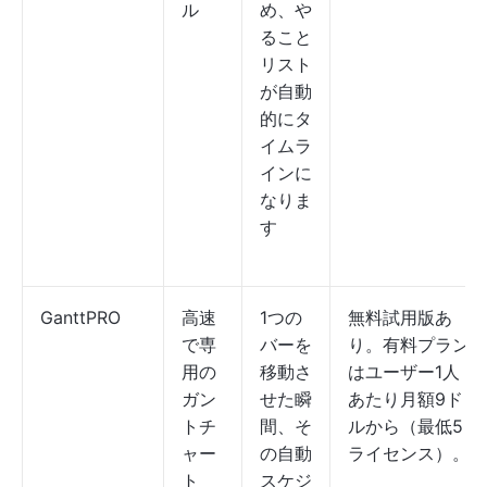
ル
め、や
ること
リスト
が自動
的にタ
イムラ
インに
なりま
す
GanttPRO
高速
1つの
無料試用版あ
で専
バーを
り。有料プラン
用の
移動さ
はユーザー1人
ガン
せた瞬
あたり月額9ド
トチ
間、そ
ルから（最低5
ャー
の自動
ライセンス）。
ト
スケジ