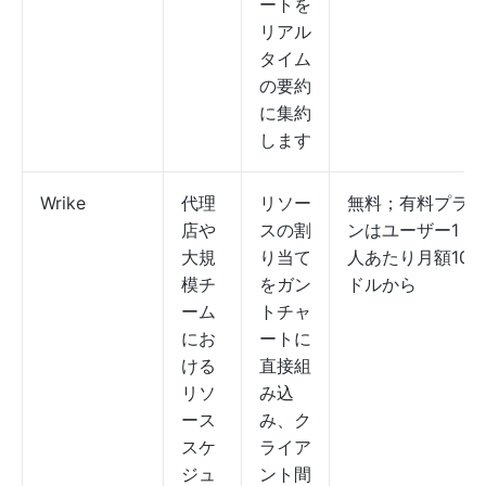
ートを
リアル
タイム
の要約
に集約
します
Wrike
代理
リソー
無料；有料プラ
店や
スの割
ンはユーザー1
大規
り当て
人あたり月額10
模チ
をガン
ドルから
ーム
トチャ
にお
ートに
ける
直接組
リソ
み込
ース
み、ク
スケ
ライア
ジュ
ント間