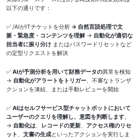
以下の通りです：
✅ /AIがITチケットを分析
→ 自然言語処理で文
脈・緊急度・コンテンツを理解
→
自動化が適切な
担当者に振り分け
またはパスワードリセットなど
の定型リクエストを解決
✅
AIが予測分析を用いて財務データの
異常を検知
→
自動化がアラートをトリガー
、不審なトランザ
クションを凍結、または手動レビューを開始
✅
AIはセルフサービス型チャットボットにおいて
ユーザーのクエリを理解し、意図を判断します
。
→
自動化は
、
レコードの更新
、
アクセス権のリセ
ット
、
文書の生成
といったアクションを実行しま