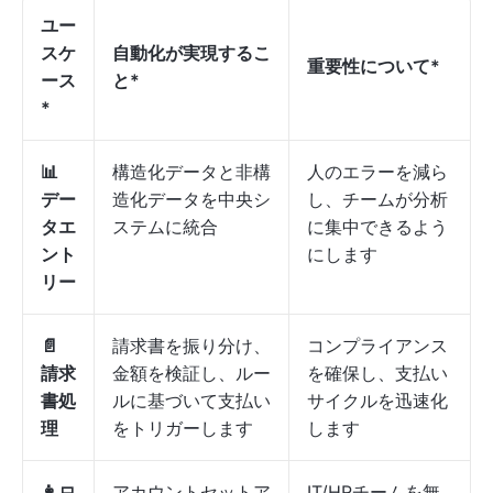
ユー
スケ
自動化が実現するこ
重要性について*
ース
と*
*
📊
構造化データと非構
人のエラーを減ら
デー
造化データを中央シ
し、チームが分析
タエ
ステムに統合
に集中できるよう
ント
にします
リー
📄
請求書を振り分け、
コンプライアンス
請求
金額を検証し、ルー
を確保し、支払い
書処
ルに基づいて支払い
サイクルを迅速化
理
をトリガーします
します
👩‍💻
アカウントセットア
IT/HRチームを無