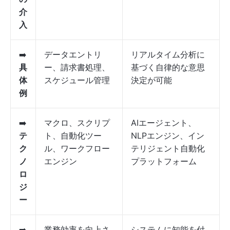
介
入
➡️
データエントリ
リアルタイム分析に
具
ー、請求書処理、
基づく自律的な意思
体
スケジュール管理
決定が可能
例
➡️
マクロ、スクリプ
AIエージェント、
テ
ト、自動化ツー
NLPエンジン、イン
ク
ル、ワークフロー
テリジェント自動化
ノ
エンジン
プラットフォーム
ロ
ジ
ー
➡️
業務効率を向上さ
システムに知能を付