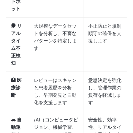
トボ
ット
🕵️ リ
大規模なデータセッ
不正防止と規制
アル
トを分析し、不審な
順守の確保を支
タイ
パターンを特定しま
援します
ム不
す
正検
知
🏥 医
レビューはスキャン
意思決定を強化
療診
と患者履歴を分析
し、管理作業の
断
し、早期発見と自動
負荷を軽減しま
化を支援します
す
🚗 自
/AI（コンピュータビ
安全性、効率
動運
ジョン、機械学習、
性、リアルタイ