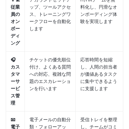
従業
ップ、ツールアクセ
料化し、円滑なオ
員の
ス、トレーニングワ
ンボーディング体
オン
ークフローを自動化
験を実現します
ボー
します
ディ
ング
🎧
チケットの優先順位
応答時間を短縮
カス
付け、よくある質問
し、人間の担当者
タマ
への対応、複雑な問
が価値あるタスク
ーサ
題のエスカレーショ
に集中できるよう
ービ
ンを行います
に支援します
ス管
理
📧
電子メールの自動分
受信トレイを整理
電子
類・フォローアッ
し、チームがコミ