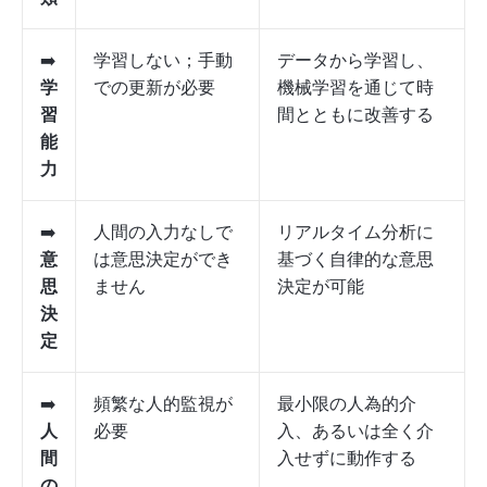
➡️
学習しない；手動
データから学習し、
学
での更新が必要
機械学習を通じて時
習
間とともに改善する
能
力
➡️
人間の入力なしで
リアルタイム分析に
意
は意思決定ができ
基づく自律的な意思
思
ません
決定が可能
決
定
➡️
頻繁な人的監視が
最小限の人為的介
人
必要
入、あるいは全く介
間
入せずに動作する
の