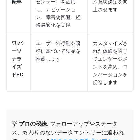
転車
センサー）を活用
ム意思決定を向
し、ナビゲーショ
上させます
ン、障害物回避、経
路最適化を実現
🛒 パ
ユーザーの行動や嗜
カスタマイズさ
ーソ
好に基づいて製品を
れた体験を通じ
ナラ
推薦します
てエンゲージメ
イズ
ントを高め、コ
ドEC
ンバージョンを
促進します
💡
プロの秘訣
: フォローアップやステータ
ス、終わりのないデータエントリーに追われ