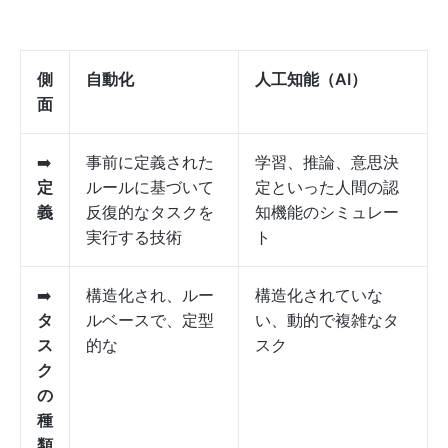
側
自動化
人工知能（AI）
面
➡️
事前に定義された
学習、推論、意思決
定
ルールに基づいて
定といった人間の認
義
反復的なタスクを
知機能のシミュレー
実行する技術
ト
➡️
構造化され、ルー
構造化されていな
タ
ルベースで、定型
い、動的で複雑なタ
ス
的な
スク
ク
の
種
類