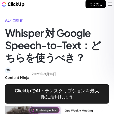
ClickUp ブログ
はじめる
Ope
AIと自動化
Whisper 対 Google
Speech-to-Text：ど
ちらを使うべき？
CN
2025年8月16日
Content Ninja
ClickUpでAIトランスクリプションを最大
限に活用しよう