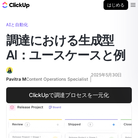
ClickUp ブログ
はじめる
Ope
AIと自動化
調達における生成型
AI：ユースケースと例
2025年5月30日
Pavitra M
Content Operations Specialist
ClickUpで調達プロセスを一元化