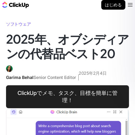
ClickUp ブログ
はじめる
Ope
ソフトウェア
2025年、オブシディア
ンの代替品ベスト20
2025年2月4日
Garima Behal
Senior Content Editor
ClickUpでメモ、タスク、目標を簡単に管
理！