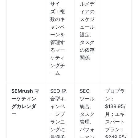
サイ
ルメデ
ズ
：複
ィアの
数のキ
スケジ
ャンペ
ュール
ーンを
設定、
管理す
タスク
るマー
の依存
ケティ
関係
ングチ
ーム
SEMrush マ
SEO 統
SEO
プロプラ
ーケティン
合型キ
ツール
ン：
グカレンダ
ャンペ
統合、
$139.95/
ー
ーンプ
タスク
月；エキ
ランニ
管理、
スパート
ングに
パフォ
プラン：
最適
チ
ーマン
$249.95/