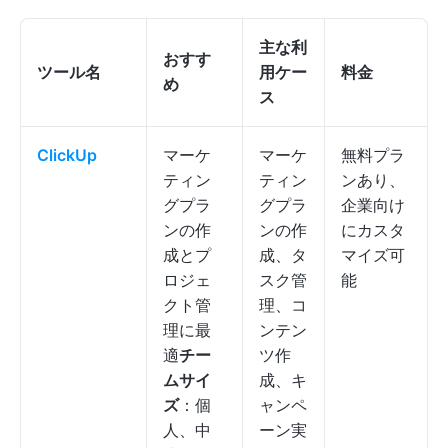
主な利
おすす
ツール名
用ケー
料金
め
ス
ClickUp
マーケ
マーケ
無料プラ
ティン
ティン
ンあり、
グプラ
グプラ
企業向け
ンの作
ンの作
にカスタ
成とプ
成、タ
マイズ可
ロジェ
スク管
能
クト管
理、コ
理に最
ンテン
適
チー
ツ作
ムサイ
成、キ
ズ
：個
ャンペ
人、中
ーン実