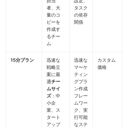
担当
設定、
者、大
タスク
量のコ
の依存
ピーを
関係
作成す
るチー
ム
15分プラン
迅速な
迅速な
カスタム
戦略立
マーケ
価格
案に最
ティン
適
チー
グプラ
ムサイ
ン作成
ズ
：中
フレー
小企
ムワー
業、ス
ク、実
タート
行可能
アップ
なステ