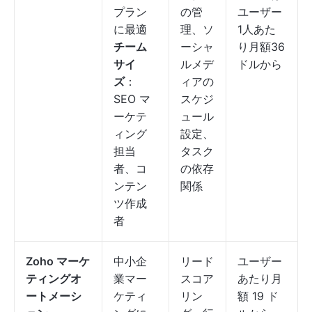
プラン
の管
ユーザー
に最適
理、ソ
1人あた
チーム
ーシャ
り月額36
サイ
ルメデ
ドルから
ズ
：
ィアの
SEO マ
スケジ
ーケテ
ュール
ィング
設定、
担当
タスク
者、コ
の依存
ンテン
関係
ツ作成
者
Zoho マーケ
中小企
リード
ユーザー
ティングオ
業マー
スコア
あたり月
ートメーシ
ケティ
リン
額 19 ド