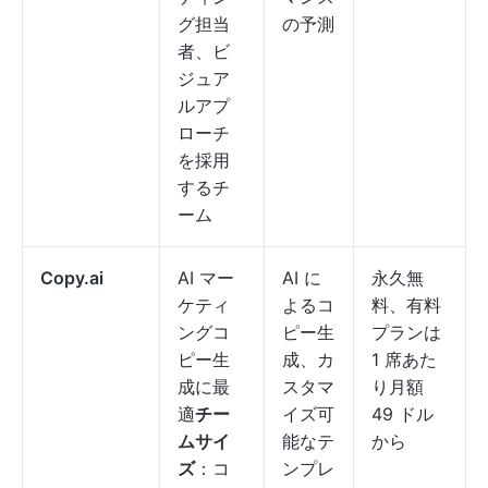
グ担当
の予測
者、ビ
ジュア
ルアプ
ローチ
を採用
するチ
ーム
Copy.ai
AI マー
AI に
永久無
ケティ
よるコ
料、有料
ングコ
ピー生
プランは
ピー生
成、カ
1 席あた
成に最
スタマ
り月額
適
チー
イズ可
49 ドル
ムサイ
能なテ
から
ズ
：コ
ンプレ