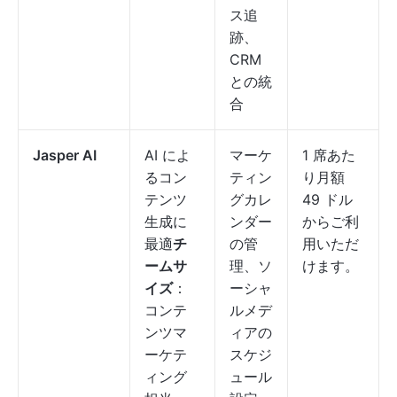
ス追
跡、
CRM
との統
合
Jasper AI
AI によ
マーケ
1 席あた
るコン
ティン
り月額
テンツ
グカレ
49 ドル
生成に
ンダー
からご利
最適
チ
の管
用いただ
ームサ
理、ソ
けます。
イズ
：
ーシャ
コンテ
ルメデ
ンツマ
ィアの
ーケテ
スケジ
ィング
ュール