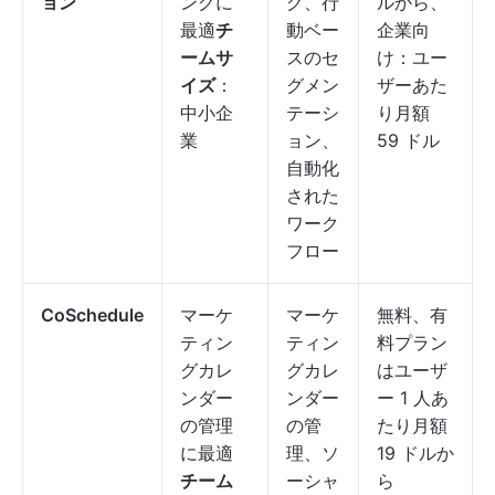
ョン
ングに
グ、行
ルから、
最適
チ
動ベー
企業向
ームサ
スのセ
け：ユー
イズ
：
グメン
ザーあた
中小企
テーシ
り月額
業
ョン、
59 ドル
自動化
された
ワーク
フロー
CoSchedule
マーケ
マーケ
無料、有
ティン
ティン
料プラン
グカレ
グカレ
はユーザ
ンダー
ンダー
ー 1 人あ
の管理
の管
たり月額
に最適
理、ソ
19 ドルか
チーム
ーシャ
ら