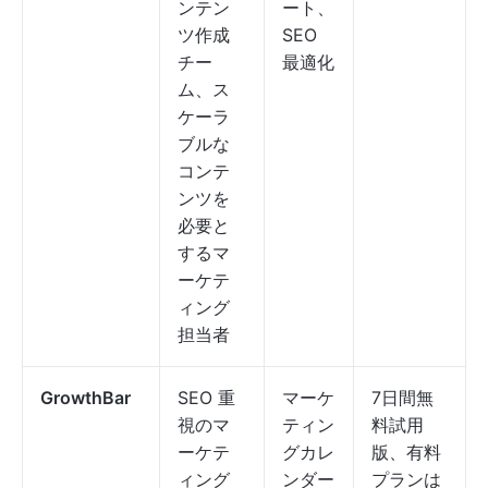
ンテン
ート、
ツ作成
SEO
チー
最適化
ム、ス
ケーラ
ブルな
コンテ
ンツを
必要と
するマ
ーケテ
ィング
担当者
GrowthBar
SEO 重
マーケ
7日間無
視のマ
ティン
料試用
ーケテ
グカレ
版、有料
ィング
ンダー
プランは