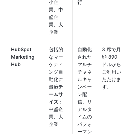
小企
行
業、中
堅企
業、大
企業
HubSpot
包括的
自動化
3 席で月
Marketing
なマー
された
額 890
Hub
ケティ
マルチ
ドルから
ング自
チャネ
ご利用い
動化に
ルキャ
ただけま
最適
チ
ンペー
す。
ームサ
ン配
イズ
：
信、リ
中堅企
アルタ
業、大
イムの
企業
パフォ
ーマン