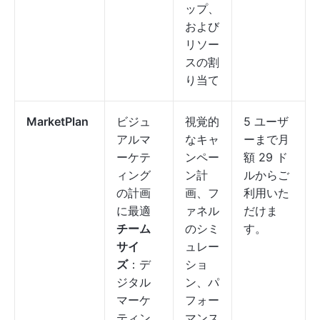
ップ、
および
リソー
スの割
り当て
MarketPlan
ビジュ
視覚的
5 ユーザ
アルマ
なキャ
ーまで月
ーケテ
ンペー
額 29 ド
ィング
ン計
ルからご
の計画
画、フ
利用いた
に最適
ァネル
だけま
チーム
のシミ
す。
サイ
ュレー
ズ
：デ
ショ
ジタル
ン、パ
マーケ
フォー
ティン
マンス