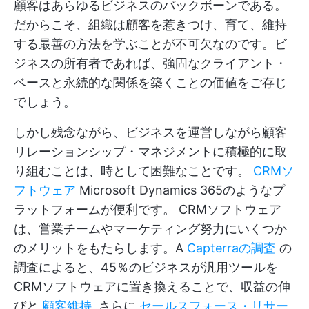
顧客はあらゆるビジネスのバックボーンである。
だからこそ、組織は顧客を惹きつけ、育て、維持
する最善の方法を学ぶことが不可欠なのです。ビ
ジネスの所有者であれば、強固なクライアント・
ベースと永続的な関係を築くことの価値をご存じ
でしょう。
しかし残念ながら、ビジネスを運営しながら顧客
リレーションシップ・マネジメントに積極的に取
り組むことは、時として困難なことです。
CRMソ
フトウェア
Microsoft Dynamics 365のようなプ
ラットフォームが便利です。
CRMソフトウェア
は、営業チームやマーケティング努力にいくつか
のメリットをもたらします。A
Capterraの調査
の
調査によると、45％のビジネスが汎用ツールを
CRMソフトウェアに置き換えることで、収益の伸
びと
顧客維持
.さらに
セールスフォース・リサー