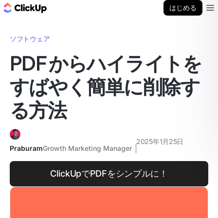
ClickUp ブログ
はじめる
Ope
ソフトウェア
PDF からハイライトを
すばやく簡単に削除す
る方法
2025年1月25日
Praburam
Growth Marketing Manager
ClickUpでPDFをシンプルに！