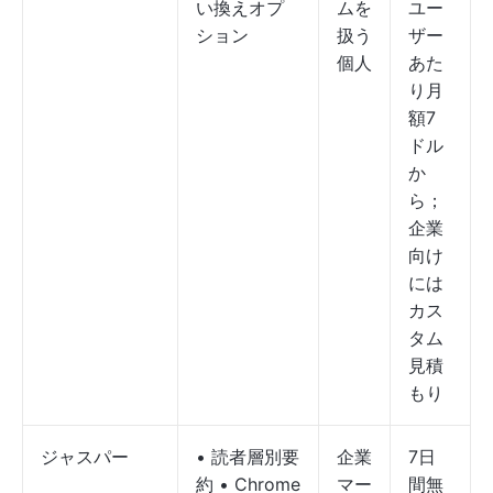
い換えオプ
ムを
ユー
ション
扱う
ザー
個人
あた
り月
額7
ドル
か
ら；
企業
向け
には
カス
タム
見積
もり
ジャスパー
• 読者層別要
企業
7日
約 • Chrome
マー
間無