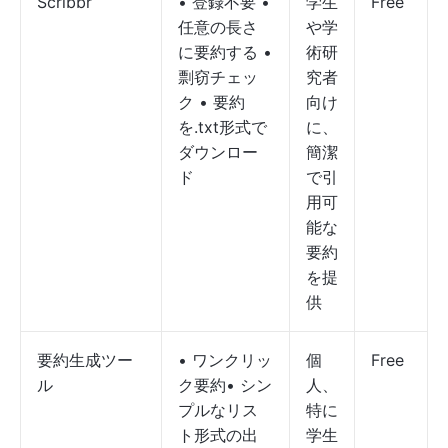
Scribbr
• 登録不要 •
学生
Free
任意の長さ
や学
に要約する •
術研
剽窃チェッ
究者
ク • 要約
向け
を.txt形式で
に、
ダウンロー
簡潔
ド
で引
用可
能な
要約
を提
供
要約生成ツー
• ワンクリッ
個
Free
ル
ク要約• シン
人、
プルなリス
特に
ト形式の出
学生