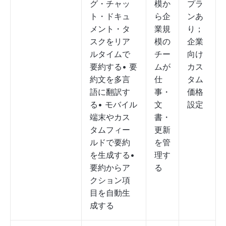
グ・チャッ
模か
プラ
ト・ドキュ
ら企
ンあ
メント・タ
業規
り；
スクをリア
模の
企業
ルタイムで
チー
向け
要約する• 要
ムが
カス
約文を多言
仕
タム
語に翻訳す
事・
価格
る• モバイル
文
設定
端末やカス
書・
タムフィー
更新
ルドで要約
を管
を生成する•
理す
要約からア
る
クション項
目を自動生
成する