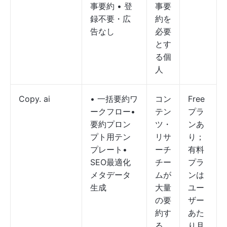
事要約 • 登
事要
録不要・広
約を
告なし
必要
とす
る個
人
Copy. ai
• 一括要約ワ
コン
Free
ークフロー•
テン
プラ
要約プロン
ツ・
ンあ
プト用テン
リサ
り；
プレート•
ーチ
有料
SEO最適化
チー
プラ
メタデータ
ムが
ンは
生成
大量
ユー
の要
ザー
約す
あた
る
り月