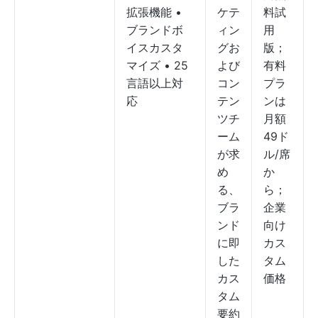
拡張機能 •
ケテ
料試
ブランドボ
ィン
用
イスカスタ
グお
版；
マイズ • 25
よび
有料
言語以上対
コン
プラ
応
テン
ンは
ツチ
月額
ーム
49ド
が求
ル/席
め
か
る、
ら；
ブラ
企業
ンド
向け
に即
カス
した
タム
カス
価格
タム
要約