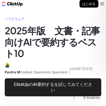
ClickUp ブログ
はじめる
Ope
ソフトウェア
2025年版 文書・記事
向けAIで要約するベス
ト10
2025年7月31日
Pavitra M
Content Operations Specialist
ClickUpのAI要約するを試してみてくださ
い