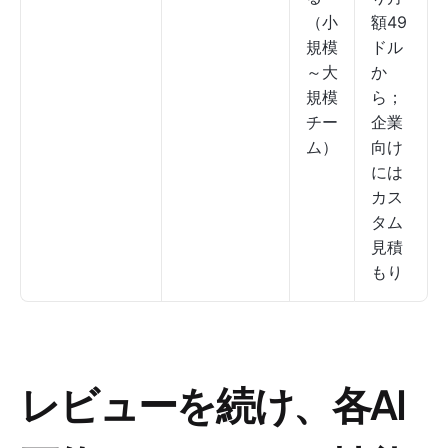
（小
額49
規模
ドル
～大
か
規模
ら；
チー
企業
ム）
向け
には
カス
タム
見積
もり
レビューを続け、各AI