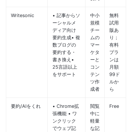
Writesonic
• 記事からソ
中小
無料
ーシャルメ
規模
試用
ディア向け
チー
版あ
要約生成• 複
ムの
り；
数ブログの
マー
有料
要約する・
ケタ
プラ
書き換え•
ーと
ンは
25言語以上
コン
月額
をサポート
テン
99ド
ツ作
ルか
成者
ら
要約/AIをくれ
• Chrome拡
閲覧
Free
張機能 • ワ
中に
ンクリック
軽量
でウェブ記
な記