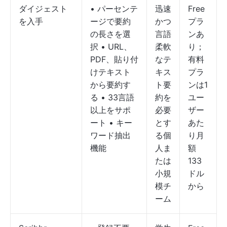
ダイジェスト
• パーセンテ
迅速
Free
を入手
ージで要約
かつ
プラ
の長さを選
言語
ンあ
択 • URL、
柔軟
り；
PDF、貼り付
なテ
有料
けテキスト
キス
プラ
から要約す
ト要
ンは1
る • 33言語
約を
ユー
以上をサポ
必要
ザー
ート • キー
とす
あた
ワード抽出
る個
り月
機能
人ま
額
たは
133
小規
ドル
模チ
から
ーム