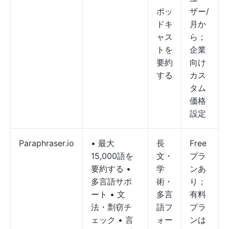
ポッ
ザー/
ドキ
月か
ャス
ら；
トを
企業
要約
向け
する
カス
タム
価格
設定
Paraphraser.io
• 最大
長
Free
15,000語を
文・
プラ
要約する •
学
ンあ
多言語サポ
術・
り；
ート • 文
多言
有料
法・剽窃チ
語フ
プラ
ェック • 言
ォー
ンは