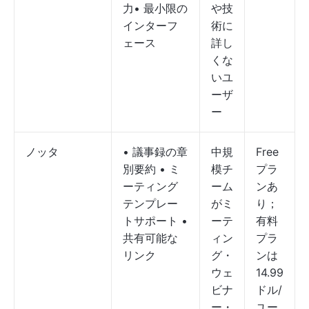
力• 最小限の
や技
インターフ
術に
ェース
詳し
くな
いユ
ーザ
ー
ノッタ
• 議事録の章
中規
Free
別要約 • ミ
模チ
プラ
ーティング
ーム
ンあ
テンプレー
がミ
り；
トサポート •
ーテ
有料
共有可能な
ィン
プラ
リンク
グ・
ンは
ウェ
14.99
ビナ
ドル/
ー・
ユー