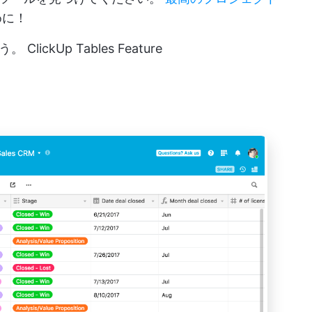
めに！
ょう。
ClickUp Tables Feature