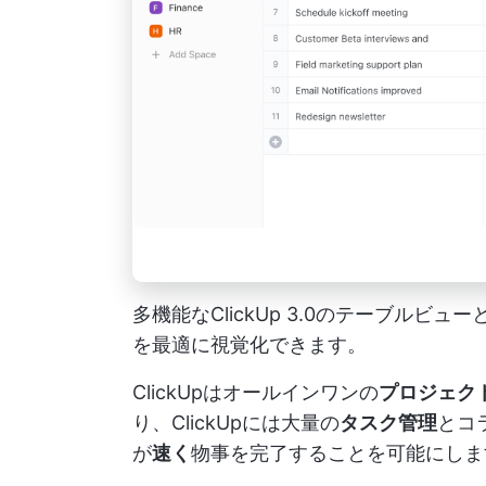
多機能なClickUp 3.0のテーブル
を最適に視覚化できます。
ClickUpはオールインワンの
プロジェク
り、ClickUpには大量の
タスク管理
とコ
が
速く
物事を完了することを可能にしま