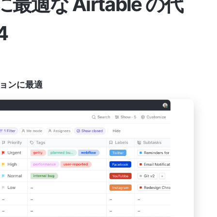
な Airtable の代
4
ョンに最適