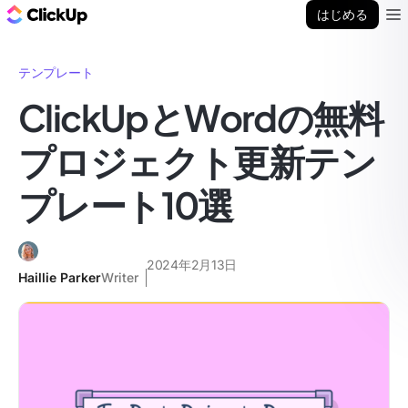
ClickUp ブログ
はじめる
Ope
テンプレート
ClickUpとWordの無料
プロジェクト更新テン
プレート10選
2024年2月13日
Haillie Parker
Writer