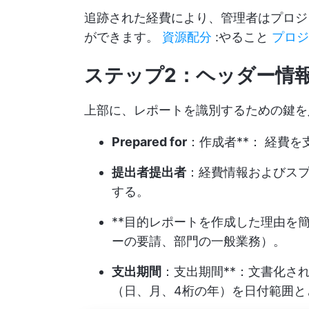
追跡された経費により、管理者はプロジ
ができます。
資源配分
:やること
プロジ
ステップ2：ヘッダー情
上部に、レポートを識別するための鍵を
Prepared for
：作成者**： 経費
提出者提出者
：経費情報およびスプ
する。
**目的レポートを作成した理由を
ーの要請、部門の一般業務）。
支出期間
：支出期間**：文書化さ
（日、月、4桁の年）を日付範囲と