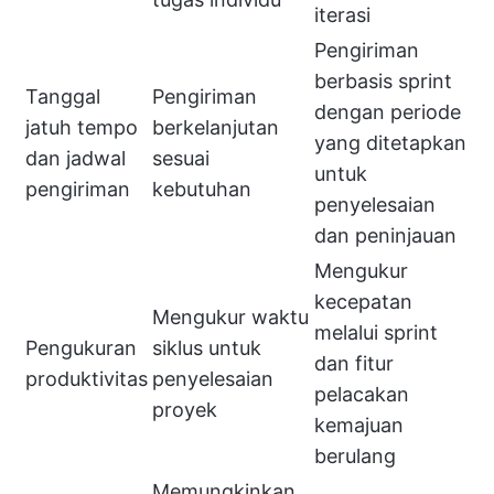
iterasi
Pengiriman
berbasis sprint
Tanggal
Pengiriman
dengan periode
jatuh tempo
berkelanjutan
yang ditetapkan
dan jadwal
sesuai
untuk
pengiriman
kebutuhan
penyelesaian
dan peninjauan
Mengukur
kecepatan
Mengukur waktu
melalui sprint
Pengukuran
siklus untuk
dan fitur
produktivitas
penyelesaian
pelacakan
proyek
kemajuan
berulang
Memungkinkan