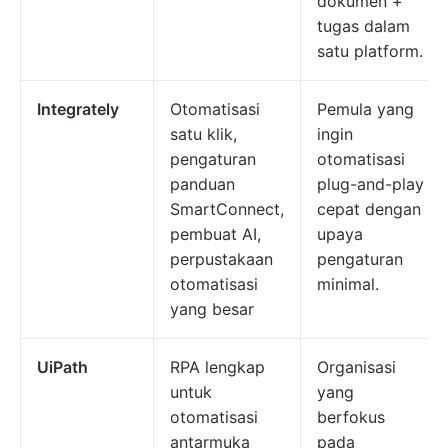
dokumen +
tugas dalam
satu platform.
Integrately
Otomatisasi
Pemula yang
satu klik,
ingin
pengaturan
otomatisasi
panduan
plug-and-play
SmartConnect,
cepat dengan
pembuat AI,
upaya
perpustakaan
pengaturan
otomatisasi
minimal.
yang besar
UiPath
RPA lengkap
Organisasi
untuk
yang
otomatisasi
berfokus
antarmuka
pada