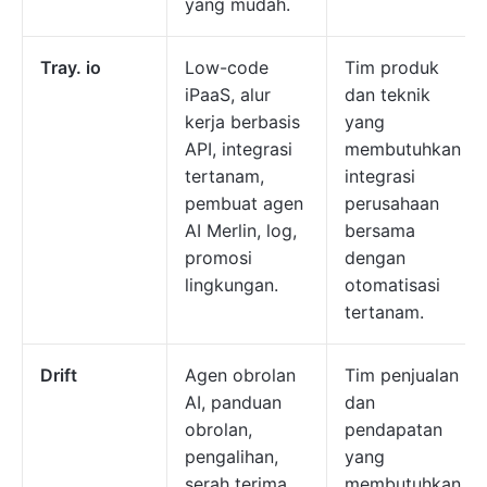
yang mudah.
Tray. io
Low-code
Tim produk
iPaaS, alur
dan teknik
kerja berbasis
yang
API, integrasi
membutuhkan
tertanam,
integrasi
pembuat agen
perusahaan
AI Merlin, log,
bersama
promosi
dengan
lingkungan.
otomatisasi
tertanam.
Drift
Agen obrolan
Tim penjualan
AI, panduan
dan
obrolan,
pendapatan
pengalihan,
yang
serah terima
membutuhkan