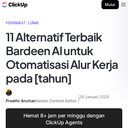
Blog ClickUp
Mulai
Ope
PERANGKAT LUNAK
11 Alternatif Terbaik
Bardeen AI untuk
Otomatisasi Alur Kerja
pada [tahun]
29 Januari 2026
Preethi Anchan
Senior Content Editor
Hemat 8+ jam per minggu dengan
ClickUp Agents