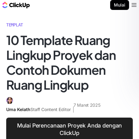
Blog ClickUp
Mulai
Ope
TEMPLAT
10 Template Ruang
Lingkup Proyek dan
Contoh Dokumen
Ruang Lingkup
7 Maret 2025
Uma Kelath
Staff Content Editor
Mulai Perencanaan Proyek Anda dengan
ClickUp