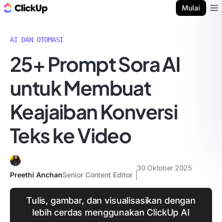
Blog ClickUp
Mulai
Ope
AI DAN OTOMASI
25+ Prompt Sora AI
untuk Membuat
Keajaiban Konversi
Teks ke Video
30 Oktober 2025
Preethi Anchan
Senior Content Editor
Tulis, gambar, dan visualisasikan dengan
lebih cerdas menggunakan ClickUp AI