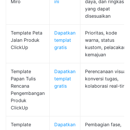
Miro
ini
daya, dan ringkasan
yang dapat
disesuaikan
Template Peta
Dapatkan
Prioritas, kode
Jalan Produk
templat
warna, status
ClickUp
gratis
kustom, pelacakan
kemajuan
Template
Dapatkan
Perencanaan visual,
Papan Tulis
templat
konversi tugas,
Rencana
gratis
kolaborasi real-time
Pengembangan
Produk
ClickUp
Template
Dapatkan
Pembagian fase,