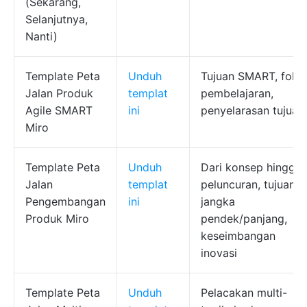
(Sekarang,
Selanjutnya,
Nanti)
Template Peta
Unduh
Tujuan SMART, foku
Jalan Produk
templat
pembelajaran,
Agile SMART
ini
penyelarasan tujuan
Miro
Template Peta
Unduh
Dari konsep hingga
Jalan
templat
peluncuran, tujuan
Pengembangan
ini
jangka
Produk Miro
pendek/panjang,
keseimbangan
inovasi
Template Peta
Unduh
Pelacakan multi-