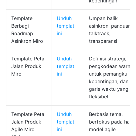
kepentingan
Template
Unduh
Umpan balik
Berbagi
templat
asinkron, panduan
Roadmap
ini
talktrack,
Asinkron Miro
transparansi
Template Peta
Unduh
Definisi strategi,
Jalan Produk
templat
pengkodean warna
Miro
ini
untuk pemangku
kepentingan, dan
garis waktu yang
fleksibel
Template Peta
Unduh
Berbasis tema,
Jalan Produk
templat
berfokus pada hasil,
Agile Miro
ini
model agile