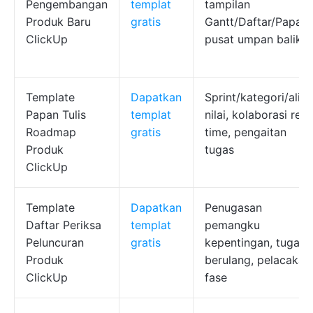
Pengembangan
templat
tampilan
Produk Baru
gratis
Gantt/Daftar/Papan,
ClickUp
pusat umpan balik
Template
Dapatkan
Sprint/kategori/alira
Papan Tulis
templat
nilai, kolaborasi real
Roadmap
gratis
time, pengaitan
Produk
tugas
ClickUp
Template
Dapatkan
Penugasan
Daftar Periksa
templat
pemangku
Peluncuran
gratis
kepentingan, tugas
Produk
berulang, pelacakan
ClickUp
fase