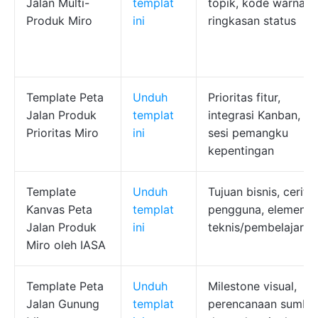
Jalan Multi-
templat
topik, kode warna,
Produk Miro
ini
ringkasan status
Template Peta
Unduh
Prioritas fitur,
Jalan Produk
templat
integrasi Kanban,
Prioritas Miro
ini
sesi pemangku
kepentingan
Template
Unduh
Tujuan bisnis, cerita
Kanvas Peta
templat
pengguna, elemen
Jalan Produk
ini
teknis/pembelajaran
Miro oleh IASA
Template Peta
Unduh
Milestone visual,
Jalan Gunung
templat
perencanaan sumbe