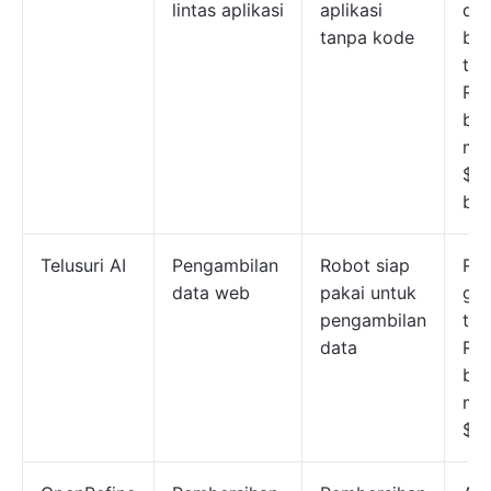
lintas aplikasi
aplikasi
de
tanpa kode
bat
tug
Re
ber
mul
$22
bul
Telusuri AI
Pengambilan
Robot siap
Re
data web
pakai untuk
gra
pengambilan
ter
data
Re
ber
mul
$48