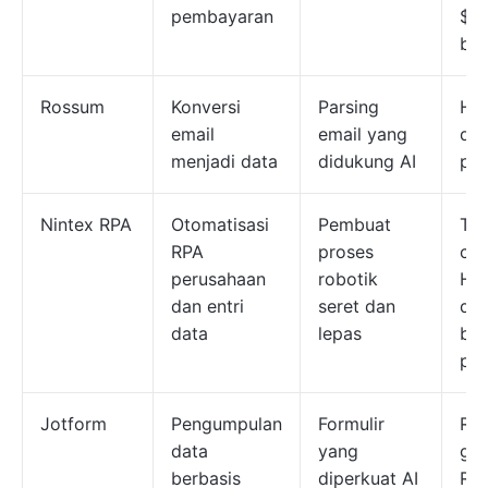
pembayaran
$14
bul
Rossum
Konversi
Parsing
Har
email
email yang
dar
menjadi data
didukung AI
per
Nintex RPA
Otomatisasi
Pembuat
Ter
RPA
proses
cob
perusahaan
robotik
Ha
dan entri
seret dan
dis
data
lepas
ber
pe
Jotform
Pengumpulan
Formulir
Re
data
yang
gra
berbasis
diperkuat AI
Re