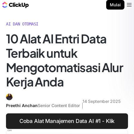
Blog ClickUp
Mulai
Ope
AI DAN OTOMASI
10 Alat AI Entri Data
Terbaik untuk
Mengotomatisasi Alur
Kerja Anda
14 September 2025
Preethi Anchan
Senior Content Editor
Coba Alat Manajemen Data AI #1 - Klik