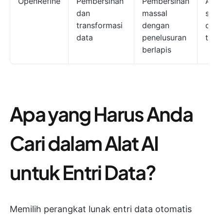
OpenRefine
Pembersihan
Pembersihan
Ala
dan
massal
se
transformasi
dengan
da
data
penelusuran
ter
berlapis
Apa yang Harus Anda
Cari dalam Alat AI
untuk Entri Data?
Memilih perangkat lunak entri data otomatis