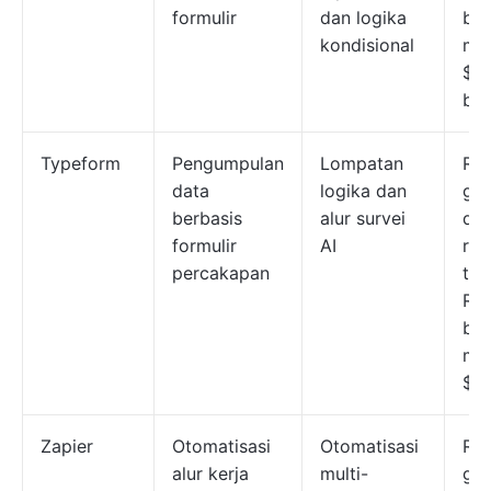
formulir
dan logika
ber
kondisional
mul
$39
bul
Typeform
Pengumpulan
Lompatan
Re
data
logika dan
gra
berbasis
alur survei
de
formulir
AI
res
percakapan
ter
Re
ber
mul
$25
Zapier
Otomatisasi
Otomatisasi
Re
alur kerja
multi-
gra