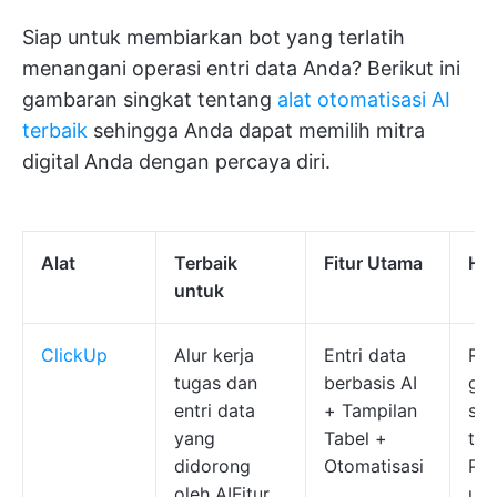
Siap untuk membiarkan bot yang terlatih
menangani operasi entri data Anda? Berikut ini
gambaran singkat tentang
alat otomatisasi AI
terbaik
sehingga Anda dapat memilih mitra
digital Anda dengan percaya diri.
Alat
Terbaik
Fitur Utama
Ha
untuk
ClickUp
Alur kerja
Entri data
Re
tugas dan
berbasis AI
gra
entri data
+ Tampilan
se
yang
Tabel +
ter
didorong
Otomatisasi
Pen
oleh AIFitur
unt