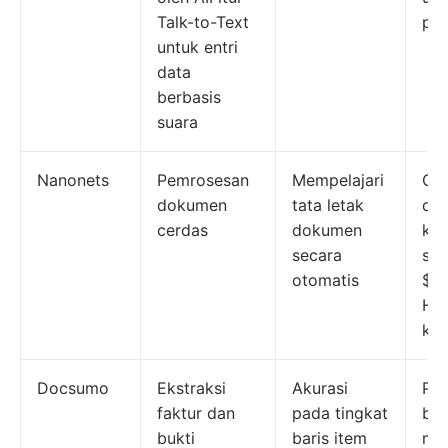
Talk-to-Text
pe
untuk entri
data
berbasis
suara
Nanonets
Pemrosesan
Mempelajari
Gra
dokumen
tata letak
de
cerdas
dokumen
kre
secara
sen
otomatis
$2
Ha
ku
Docsumo
Ekstraksi
Akurasi
Pak
faktur dan
pada tingkat
ber
bukti
baris item
mul