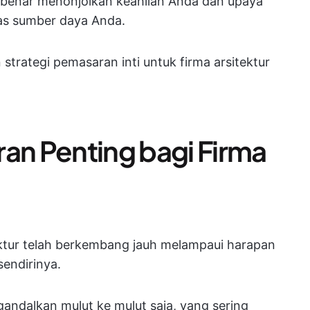
benar menonjolkan keahlian Anda dan upaya
s sumber daya Anda.
trategi pemasaran inti untuk firma arsitektur
n Penting bagi Firma
ektur telah berkembang jauh melampaui harapan
endirinya.
gandalkan mulut ke mulut saja, yang sering