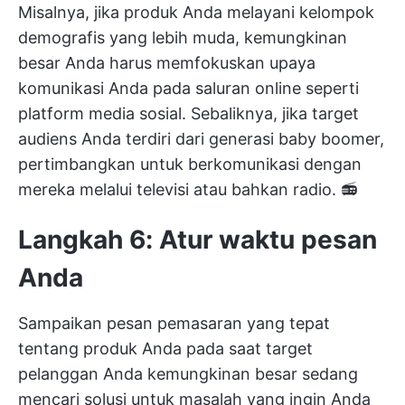
Misalnya, jika produk Anda melayani kelompok
demografis yang lebih muda, kemungkinan
besar Anda harus memfokuskan upaya
komunikasi Anda pada saluran online seperti
platform media sosial. Sebaliknya, jika target
audiens Anda terdiri dari generasi baby boomer,
pertimbangkan untuk berkomunikasi dengan
mereka melalui televisi atau bahkan radio. 📻
Langkah 6: Atur waktu pesan
Anda
Sampaikan pesan pemasaran yang tepat
tentang produk Anda pada saat target
pelanggan Anda kemungkinan besar sedang
mencari solusi untuk masalah yang ingin Anda