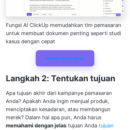
Fungsi AI ClickUp memudahkan tim pemasaran
untuk membuat dokumen penting seperti studi
kasus dengan cepat
Unduh Template Ini
Langkah 2: Tentukan tujuan
Apa tujuan akhir dari kampanye pemasaran
Anda? Apakah Anda ingin menjual produk,
menciptakan kesadaran, atau membangun
merek? Dalam hal apa pun, Anda harus
memahami dengan jelas
tujuan Anda
tujuan