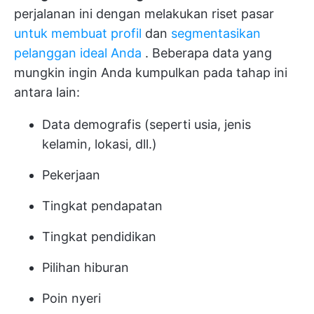
perjalanan ini dengan melakukan riset pasar
untuk membuat profil
dan
segmentasikan
pelanggan ideal Anda
. Beberapa data yang
mungkin ingin Anda kumpulkan pada tahap ini
antara lain:
Data demografis (seperti usia, jenis
kelamin, lokasi, dll.)
Pekerjaan
Tingkat pendapatan
Tingkat pendidikan
Pilihan hiburan
Poin nyeri