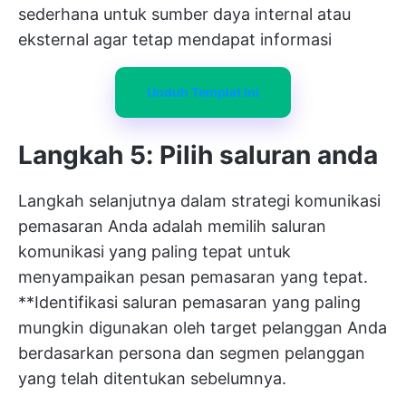
sederhana untuk sumber daya internal atau
eksternal agar tetap mendapat informasi
Unduh Templat Ini
Langkah 5: Pilih saluran anda
Langkah selanjutnya dalam strategi komunikasi
pemasaran Anda adalah memilih saluran
komunikasi yang paling tepat untuk
menyampaikan pesan pemasaran yang tepat.
**Identifikasi saluran pemasaran yang paling
mungkin digunakan oleh target pelanggan Anda
berdasarkan persona dan segmen pelanggan
yang telah ditentukan sebelumnya.