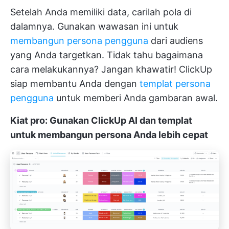
Setelah Anda memiliki data, carilah pola di
dalamnya. Gunakan wawasan ini untuk
membangun persona pengguna
dari audiens
yang Anda targetkan. Tidak tahu bagaimana
cara melakukannya? Jangan khawatir! ClickUp
siap membantu Anda dengan
templat persona
pengguna
untuk memberi Anda gambaran awal.
Kiat pro: Gunakan ClickUp AI dan templat
untuk membangun persona Anda lebih cepat