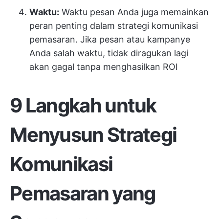
Waktu:
Waktu pesan Anda juga memainkan
peran penting dalam strategi komunikasi
pemasaran. Jika pesan atau kampanye
Anda salah waktu, tidak diragukan lagi
akan gagal tanpa menghasilkan ROI
9 Langkah untuk
Menyusun Strategi
Komunikasi
Pemasaran yang