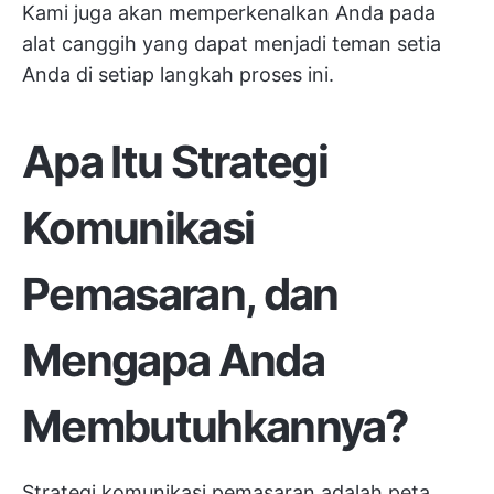
Kami juga akan memperkenalkan Anda pada
alat canggih yang dapat menjadi teman setia
Anda di setiap langkah proses ini.
Apa Itu Strategi
Komunikasi
Pemasaran, dan
Mengapa Anda
Membutuhkannya?
Strategi komunikasi pemasaran adalah peta