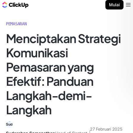
Blog ClickUp
Mulai
Ope
PEMASARAN
Menciptakan Strategi
Komunikasi
Pemasaran yang
Efektif: Panduan
Langkah-demi-
Langkah
27 Februari 2025