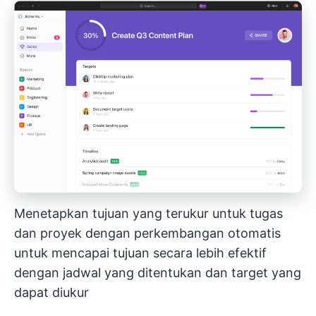
Menetapkan tujuan yang terukur untuk tugas
dan proyek dengan perkembangan otomatis
untuk mencapai tujuan secara lebih efektif
dengan jadwal yang ditentukan dan target yang
dapat diukur