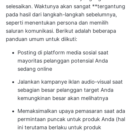
selesaikan. Waktunya akan sangat **tergantung
pada hasil dari langkah-langkah sebelumnya,
seperti menentukan persona dan memilih
saluran komunikasi. Berikut adalah beberapa
panduan umum untuk diikuti:
Posting di platform media sosial saat
mayoritas pelanggan potensial Anda
sedang online
Jalankan kampanye iklan audio-visual saat
sebagian besar pelanggan target Anda
kemungkinan besar akan melihatnya
Memaksimalkan upaya pemasaran saat ada
permintaan puncak untuk produk Anda (hal
ini terutama berlaku untuk produk