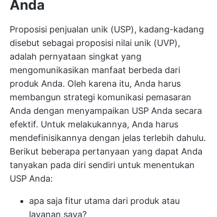
Anda
Proposisi penjualan unik (USP), kadang-kadang
disebut sebagai proposisi nilai unik (UVP),
adalah pernyataan singkat yang
mengomunikasikan manfaat berbeda dari
produk Anda. Oleh karena itu, Anda harus
membangun strategi komunikasi pemasaran
Anda dengan menyampaikan USP Anda secara
efektif. Untuk melakukannya, Anda harus
mendefinisikannya dengan jelas terlebih dahulu.
Berikut beberapa pertanyaan yang dapat Anda
tanyakan pada diri sendiri untuk menentukan
USP Anda:
apa saja fitur utama dari produk atau
layanan saya?