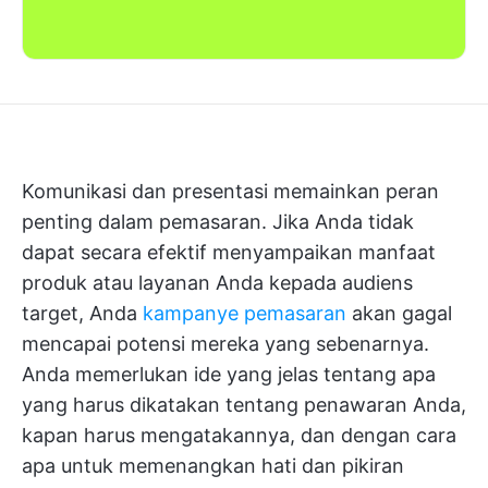
Komunikasi dan presentasi memainkan peran
penting dalam pemasaran. Jika Anda tidak
dapat secara efektif menyampaikan manfaat
produk atau layanan Anda kepada audiens
target, Anda
kampanye pemasaran
akan gagal
mencapai potensi mereka yang sebenarnya.
Anda memerlukan ide yang jelas tentang apa
yang harus dikatakan tentang penawaran Anda,
kapan harus mengatakannya, dan dengan cara
apa untuk memenangkan hati dan pikiran