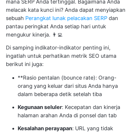
mana SERP Anda tertinggal. Bagaimana Anda
melacak kata kunci ini? Anda dapat menyiapkan
sebuah
Perangkat lunak pelacakan SERP
dan
pantau peringkat Anda setiap hari untuk
mengukur kinerja. 👨‍💻
Di samping indikator-indikator penting ini,
ingatlah untuk
perhatikan metrik SEO utama
berikut ini
juga:
**Rasio pentalan (bounce rate): Orang-
orang yang keluar dari situs Anda hanya
dalam beberapa detik setelah tiba
Kegunaan seluler
: Kecepatan dan kinerja
halaman arahan Anda di ponsel dan tab
Kesalahan perayapan
: URL yang tidak