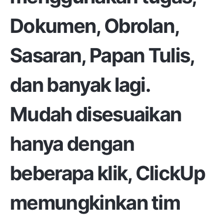
Dokumen, Obrolan,
Sasaran, Papan Tulis,
dan banyak lagi.
Mudah disesuaikan
hanya dengan
beberapa klik, ClickUp
memungkinkan tim