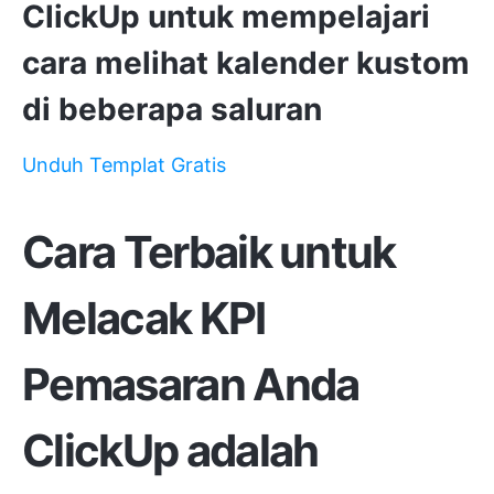
ClickUp untuk mempelajari
cara melihat kalender kustom
di beberapa saluran
Unduh Templat Gratis
Cara Terbaik untuk
Melacak KPI
Pemasaran Anda
ClickUp
adalah