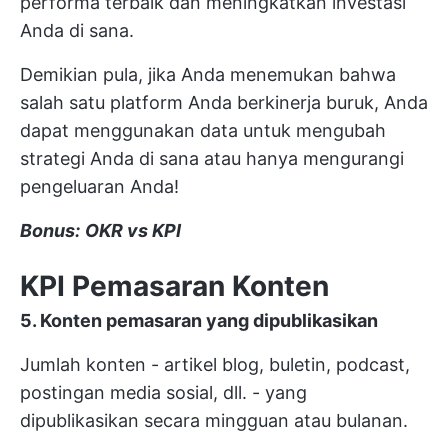
performa terbaik dan meningkatkan investasi
Anda di sana.
Demikian pula, jika Anda menemukan bahwa
salah satu platform Anda berkinerja buruk, Anda
dapat menggunakan data untuk mengubah
strategi Anda di sana atau hanya mengurangi
pengeluaran Anda!
Bonus:
OKR vs KPI
KPI Pemasaran Konten
5. Konten pemasaran yang dipublikasikan
Jumlah konten - artikel blog, buletin, podcast,
postingan media sosial, dll. - yang
dipublikasikan secara mingguan atau bulanan.