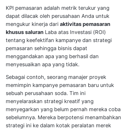
KPI pemasaran adalah metrik terukur yang
dapat dilacak oleh perusahaan Anda untuk
mengukur kinerja dari
aktivitas pemasaran
khusus saluran
Laba atas Investasi (ROI)
tentang keefektifan
kampanye dan strategi
pemasaran
sehingga bisnis dapat
menggandakan apa yang berhasil dan
menyesuaikan apa yang tidak.
Sebagai contoh, seorang manajer proyek
memimpin kampanye pemasaran baru untuk
sebuah perusahaan soda. Tim ini
menyelaraskan strategi kreatif yang
menyegarkan yang belum pernah mereka coba
sebelumnya. Mereka berpotensi menambahkan
strategi ini ke dalam
kotak peralatan merek