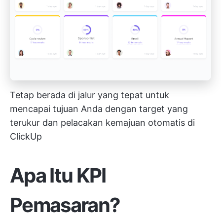
Tetap berada di jalur yang tepat untuk
mencapai tujuan Anda dengan target yang
terukur dan pelacakan kemajuan otomatis di
ClickUp
Apa Itu KPI
Pemasaran?