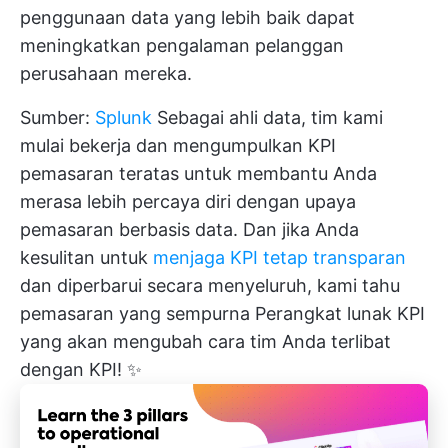
penggunaan data yang lebih baik dapat
meningkatkan pengalaman pelanggan
perusahaan mereka.
Sumber:
Splunk
Sebagai ahli data, tim kami
mulai bekerja dan mengumpulkan KPI
pemasaran teratas untuk membantu Anda
merasa lebih percaya diri dengan upaya
pemasaran berbasis data. Dan jika Anda
kesulitan untuk
menjaga KPI tetap transparan
dan diperbarui secara menyeluruh, kami tahu
pemasaran yang sempurna
Perangkat lunak KPI
yang akan mengubah cara tim Anda terlibat
dengan KPI! ✨