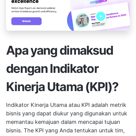
Apa yang dimaksud
dengan Indikator
Kinerja Utama (KPI)?
Indikator Kinerja Utama atau KPI adalah
metrik
bisnis yang dapat diukur
yang digunakan untuk
memantau kemajuan dalam mencapai tujuan
bisnis. The
KPI yang Anda tentukan untuk tim,