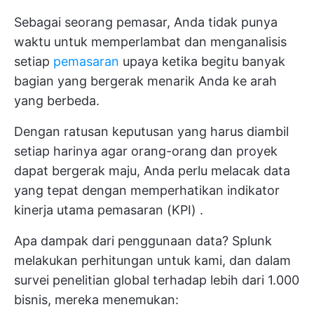
Sebagai seorang pemasar, Anda tidak punya
waktu untuk memperlambat dan menganalisis
setiap
pemasaran
upaya ketika begitu banyak
bagian yang bergerak menarik Anda ke arah
yang berbeda.
Dengan ratusan keputusan yang harus diambil
setiap harinya agar orang-orang dan proyek
dapat bergerak maju, Anda perlu melacak data
yang tepat dengan memperhatikan
indikator
kinerja utama pemasaran (KPI)
.
Apa dampak dari penggunaan data? Splunk
melakukan perhitungan untuk kami, dan dalam
survei penelitian global terhadap lebih dari 1.000
bisnis, mereka menemukan: