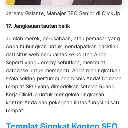
Jeremy Galante, Manajer SEO Senior di ClickUp
17. Jangkauan tautan balik
Jumlah merek, perusahaan, atau pemasar yang
Anda hubungkan untuk mendapatkan backlink
dari situs web berkualitas ke konten Anda.
Seperti yang Jeremy sebutkan, membuat
database untuk membantu Anda meningkatkan
skala seiring pertumbuhan bisnis Anda! Cobalah
templat SEO yang dimodelkan setelah Ruang
Kerja ClickUp untuk mengelola ringkasan
konten Anda dan pekerjaan lintas fungsi di satu
tempat!
Templat Singkat Konten SEO