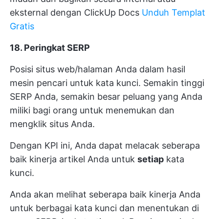
eksternal dengan ClickUp Docs
Unduh Templat
Gratis
18. Peringkat SERP
Posisi situs web/halaman Anda dalam hasil
mesin pencari untuk kata kunci. Semakin tinggi
SERP Anda, semakin besar peluang yang Anda
miliki bagi orang untuk menemukan dan
mengklik situs Anda.
Dengan KPI ini, Anda dapat melacak seberapa
baik kinerja artikel Anda untuk
setiap
kata
kunci.
Anda akan melihat seberapa baik kinerja Anda
untuk berbagai kata kunci dan menentukan di