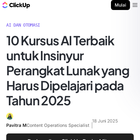
Blog ClickUp
Mulai
Ope
AI DAN OTOMASI
10 Kursus AI Terbaik
untuk Insinyur
Perangkat Lunak yang
Harus Dipelajari pada
Tahun 2025
18 Juni 2025
Pavitra M
Content Operations Specialist