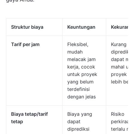
Struktur biaya
Keuntungan
Kekurang
Tarif per jam
Fleksibel,
Kurang da
mudah
diprediksi
melacak jam
dapat men
kerja, cocok
mahal unt
untuk proyek
proyek y
yang belum
lebih besa
terdefinisi
dengan jelas
Biaya tetap/tarif
Biaya yang
Risiko
tetap
dapat
perkiraan
diprediksi
terlalu re