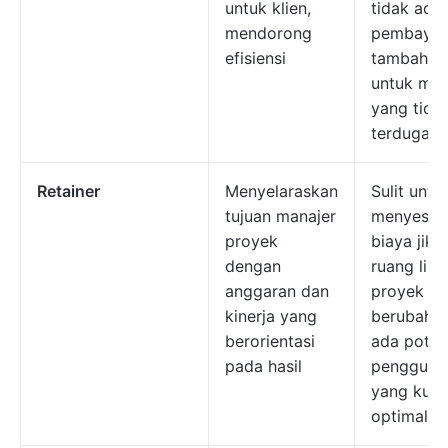
untuk klien,
tidak ada
mendorong
pembayar
efisiensi
tambahan
untuk mas
yang tida
terduga
Retainer
Menyelaraskan
Sulit untu
tujuan manajer
menyesua
proyek
biaya jika
dengan
ruang lin
anggaran dan
proyek
kinerja yang
berubah, 
berorientasi
ada poten
pada hasil
pengguna
yang kura
optimal