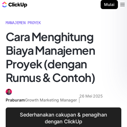
Blog ClickUp
Mulai
Ope
MANAJEMEN PROYEK
Cara Menghitung
Biaya Manajemen
Proyek (dengan
Rumus & Contoh)
26 Mei 2025
Praburam
Growth Marketing Manager
Sederhanakan cakupan & penagihan
dengan ClickUp