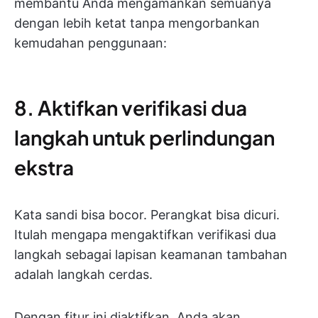
membantu Anda mengamankan semuanya
dengan lebih ketat tanpa mengorbankan
kemudahan penggunaan:
8. Aktifkan verifikasi dua
langkah untuk perlindungan
ekstra
Kata sandi bisa bocor. Perangkat bisa dicuri.
Itulah mengapa mengaktifkan verifikasi dua
langkah sebagai lapisan keamanan tambahan
adalah langkah cerdas.
Dengan fitur ini diaktifkan, Anda akan