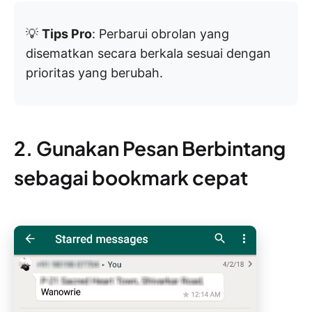
💡
Tips Pro
: Perbarui obrolan yang
disematkan secara berkala sesuai dengan
prioritas yang berubah.
2. Gunakan Pesan Berbintang
sebagai bookmark cepat