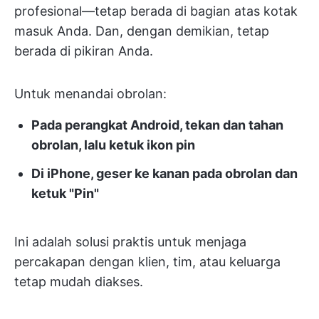
profesional—tetap berada di bagian atas kotak
masuk Anda. Dan, dengan demikian, tetap
berada di pikiran Anda.
Untuk menandai obrolan:
Pada perangkat Android, tekan dan tahan
obrolan, lalu ketuk ikon pin
Di iPhone, geser ke kanan pada obrolan dan
ketuk "Pin"
Ini adalah solusi praktis untuk menjaga
percakapan dengan klien, tim, atau keluarga
tetap mudah diakses.