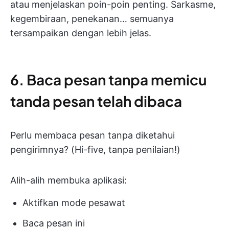
atau menjelaskan poin-poin penting. Sarkasme,
kegembiraan, penekanan… semuanya
tersampaikan dengan lebih jelas.
6. Baca pesan tanpa memicu
tanda pesan telah dibaca
Perlu membaca pesan tanpa diketahui
pengirimnya? (Hi-five, tanpa penilaian!)
Alih-alih membuka aplikasi:
Aktifkan mode pesawat
Baca pesan ini