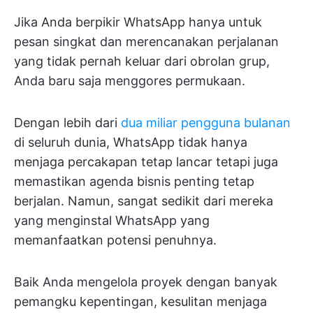
Jika Anda berpikir WhatsApp hanya untuk
pesan singkat dan merencanakan perjalanan
yang tidak pernah keluar dari obrolan grup,
Anda baru saja menggores permukaan.
Dengan lebih dari
dua miliar pengguna bulanan
di seluruh dunia, WhatsApp tidak hanya
menjaga percakapan tetap lancar tetapi juga
memastikan agenda bisnis penting tetap
berjalan. Namun, sangat sedikit dari mereka
yang menginstal WhatsApp yang
memanfaatkan potensi penuhnya.
Baik Anda mengelola proyek dengan banyak
pemangku kepentingan, kesulitan menjaga