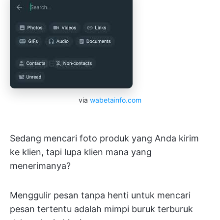
via
wabetainfo.com
Sedang mencari foto produk yang Anda kirim
ke klien, tapi lupa klien mana yang
menerimanya?
Menggulir pesan tanpa henti untuk mencari
pesan tertentu adalah mimpi buruk terburuk