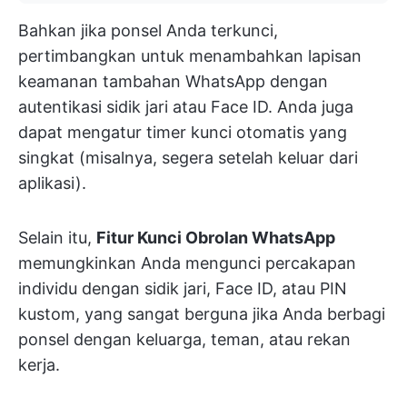
Bahkan jika ponsel Anda terkunci,
pertimbangkan untuk menambahkan lapisan
keamanan tambahan WhatsApp dengan
autentikasi sidik jari atau Face ID. Anda juga
dapat mengatur timer kunci otomatis yang
singkat (misalnya, segera setelah keluar dari
aplikasi).
Selain itu,
Fitur Kunci Obrolan WhatsApp
memungkinkan Anda mengunci percakapan
individu dengan sidik jari, Face ID, atau PIN
kustom, yang sangat berguna jika Anda berbagi
ponsel dengan keluarga, teman, atau rekan
kerja.