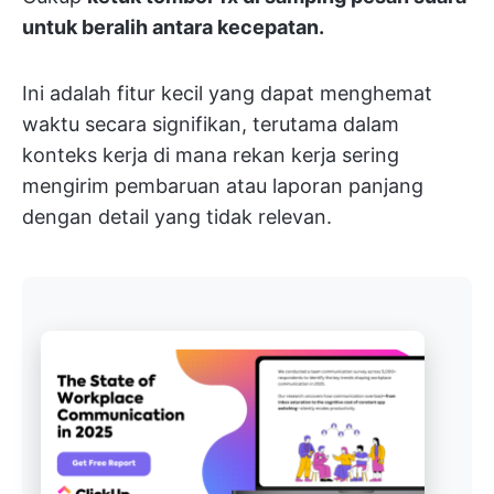
untuk beralih antara kecepatan.
Ini adalah fitur kecil yang dapat menghemat
waktu secara signifikan, terutama dalam
konteks kerja di mana rekan kerja sering
mengirim pembaruan atau laporan panjang
dengan detail yang tidak relevan.