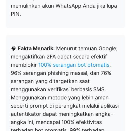
memulihkan akun WhatsApp Anda jika lupa
PIN.
🧠
Fakta Menarik:
Menurut temuan Google,
mengaktifkan 2FA dapat secara efektif
memblokir
100% serangan bot otomatis
,
96% serangan phishing massal, dan 76%
serangan yang ditargetkan saat
menggunakan verifikasi berbasis SMS.
Menggunakan metode yang lebih aman
seperti prompt di perangkat melalui aplikasi
autentikator dapat meningkatkan angka-
angka ini, mencapai 100% efektivitas
terhadap bot otomatis, 99% terhadap