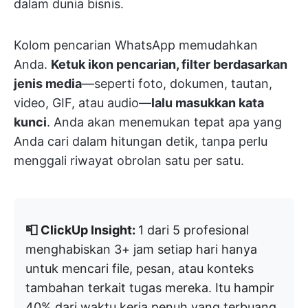
dalam dunia bisnis.
Kolom pencarian WhatsApp memudahkan
Anda.
Ketuk ikon pencarian, filter berdasarkan
jenis media
—seperti foto, dokumen, tautan,
video, GIF, atau audio—
lalu masukkan kata
kunci
. Anda akan menemukan tepat apa yang
Anda cari dalam hitungan detik, tanpa perlu
menggali riwayat obrolan satu per satu.
📮 ClickUp Insight:
1 dari 5 profesional
menghabiskan 3+ jam setiap hari hanya
untuk mencari file, pesan, atau konteks
tambahan terkait tugas mereka. Itu hampir
40% dari waktu kerja penuh yang terbuang