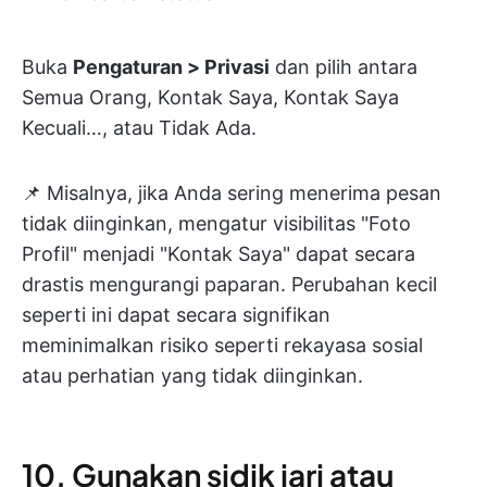
Buka
Pengaturan > Privasi
dan pilih antara
Semua Orang, Kontak Saya, Kontak Saya
Kecuali…, atau Tidak Ada.
📌 Misalnya, jika Anda sering menerima pesan
tidak diinginkan, mengatur visibilitas "Foto
Profil" menjadi "Kontak Saya" dapat secara
drastis mengurangi paparan. Perubahan kecil
seperti ini dapat secara signifikan
meminimalkan risiko seperti rekayasa sosial
atau perhatian yang tidak diinginkan.
10. Gunakan sidik jari atau