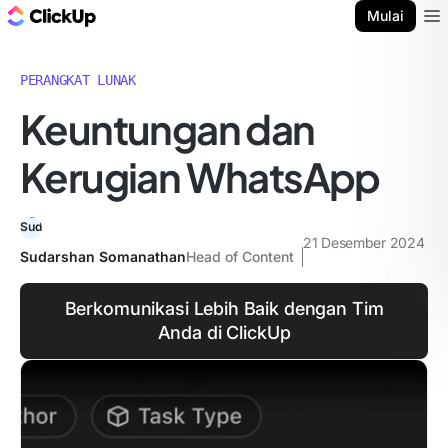
Blog ClickUp
Mulai
Ope
PERANGKAT LUNAK
Keuntungan dan
Kerugian WhatsApp
21 Desember 2024
Sudarshan Somanathan
Head of Content
Berkomunikasi Lebih Baik dengan Tim
Anda di ClickUp