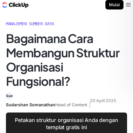
Blog ClickUp
Mulai
Ope
MANAJEMEN SUMBER DAYA
Bagaimana Cara
Membangun Struktur
Organisasi
Fungsional?
20 April 2025
Sudarshan Somanathan
Head of Content
Petakan struktur organisasi Anda dengan
templat gratis ini