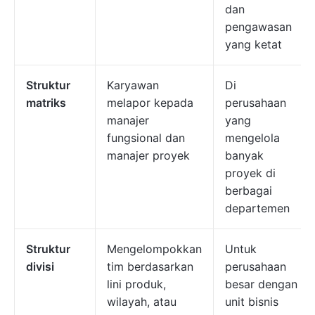
dan
pengawasan
yang ketat
Struktur
Karyawan
Di
matriks
melapor kepada
perusahaan
manajer
yang
fungsional dan
mengelola
manajer proyek
banyak
proyek di
berbagai
departemen
Struktur
Mengelompokkan
Untuk
divisi
tim berdasarkan
perusahaan
lini produk,
besar dengan
wilayah, atau
unit bisnis