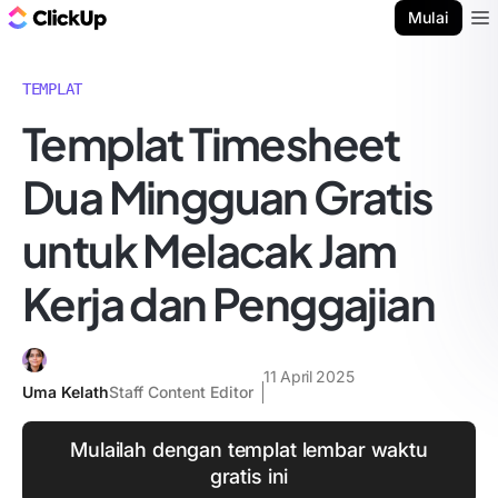
Blog ClickUp
Mulai
Ope
TEMPLAT
Templat Timesheet
Dua Mingguan Gratis
untuk Melacak Jam
Kerja dan Penggajian
11 April 2025
Uma Kelath
Staff Content Editor
Mulailah dengan templat lembar waktu
gratis ini