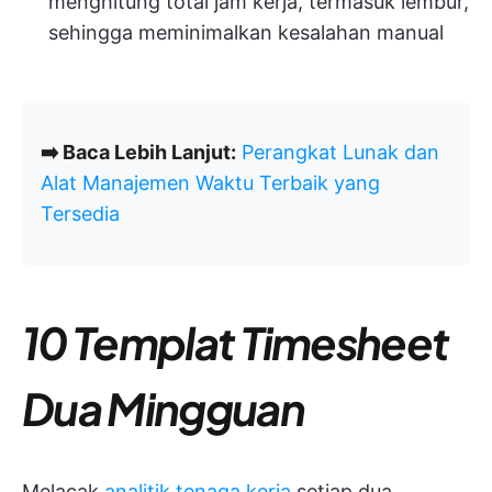
menghitung total jam kerja, termasuk lembur,
sehingga meminimalkan kesalahan manual
➡️ Baca Lebih Lanjut:
Perangkat Lunak dan
Alat Manajemen Waktu Terbaik yang
Tersedia
10 Templat Timesheet
Dua Mingguan
Melacak
analitik tenaga kerja
setiap dua