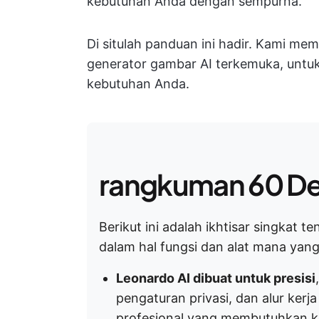
kebutuhan Anda dengan sempurna.
Di situlah panduan ini hadir. Kami m
generator gambar AI terkemuka, untuk
kebutuhan Anda.
rangkuman 60 De
Berikut ini adalah ikhtisar singkat
dalam hal fungsi dan alat mana yang
Leonardo AI dibuat untuk presisi
pengaturan privasi, dan alur kerja
profesional yang membutuhkan ko