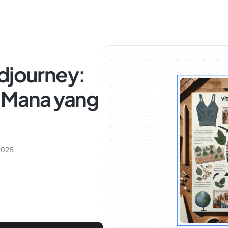
djourney:
I Mana yang
 2025