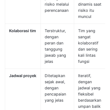
risiko melalui
dinamis saat
perencanaan
risiko itu
muncul
Kolaborasi tim
Terstruktur,
Tim yang
dengan
sangat
peran dan
kolaboratif
tanggung
dan sering
jawab yang
kali lintas
jelas
fungsi
Jadwal proyek
Ditetapkan
Iteratif,
sejak awal,
dengan
dengan
jadwal yang
pencapaian
fleksibel
yang jelas
berdasarkan
umpan balik