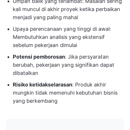
Umpan balik yang terlambat: Masalah sering
kali muncul di akhir proyek ketika perbaikan
menjadi yang paling mahal
Upaya perencanaan yang tinggi di awal:
Membutuhkan analisis yang ekstensif
sebelum pekerjaan dimulai
Potensi pemborosan
: Jika persyaratan
berubah, pekerjaan yang signifikan dapat
dibatalkan
Risiko ketidakselarasan
: Produk akhir
mungkin tidak memenuhi kebutuhan bisnis
yang berkembang