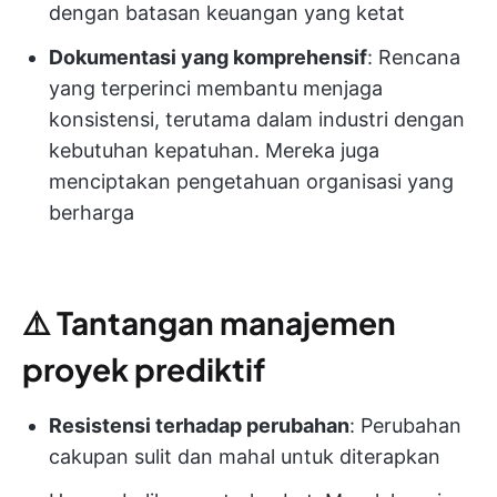
dengan batasan keuangan yang ketat
Dokumentasi yang komprehensif
: Rencana
yang terperinci membantu menjaga
konsistensi, terutama dalam industri dengan
kebutuhan kepatuhan. Mereka juga
menciptakan pengetahuan organisasi yang
berharga
⚠️
Tantangan manajemen
proyek prediktif
Resistensi terhadap perubahan
: Perubahan
cakupan sulit dan mahal untuk diterapkan