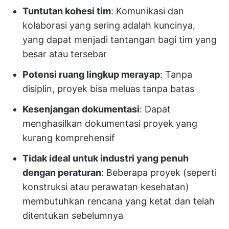
Tuntutan kohesi tim
: Komunikasi dan
kolaborasi yang sering adalah kuncinya,
yang dapat menjadi tantangan bagi tim yang
besar atau tersebar
Potensi ruang lingkup merayap
: Tanpa
disiplin, proyek bisa meluas tanpa batas
Kesenjangan dokumentasi
: Dapat
menghasilkan dokumentasi proyek yang
kurang komprehensif
Tidak ideal untuk industri yang penuh
dengan peraturan
: Beberapa proyek (seperti
konstruksi atau perawatan kesehatan)
membutuhkan rencana yang ketat dan telah
ditentukan sebelumnya