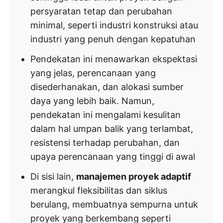
persyaratan tetap dan perubahan
minimal, seperti industri konstruksi atau
industri yang penuh dengan kepatuhan
Pendekatan ini menawarkan ekspektasi
yang jelas, perencanaan yang
disederhanakan, dan alokasi sumber
daya yang lebih baik. Namun,
pendekatan ini mengalami kesulitan
dalam hal umpan balik yang terlambat,
resistensi terhadap perubahan, dan
upaya perencanaan yang tinggi di awal
Di sisi lain,
manajemen proyek adaptif
merangkul fleksibilitas dan siklus
berulang, membuatnya sempurna untuk
proyek yang berkembang seperti