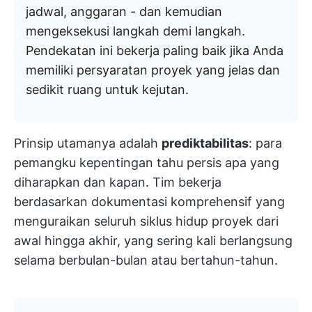
jadwal, anggaran - dan kemudian
mengeksekusi langkah demi langkah.
Pendekatan ini bekerja paling baik jika Anda
memiliki persyaratan proyek yang jelas dan
sedikit ruang untuk kejutan.
Prinsip utamanya adalah
prediktabilitas
: para
pemangku kepentingan tahu persis apa yang
diharapkan dan kapan. Tim bekerja
berdasarkan dokumentasi komprehensif yang
menguraikan seluruh siklus hidup proyek dari
awal hingga akhir, yang sering kali berlangsung
selama berbulan-bulan atau bertahun-tahun.