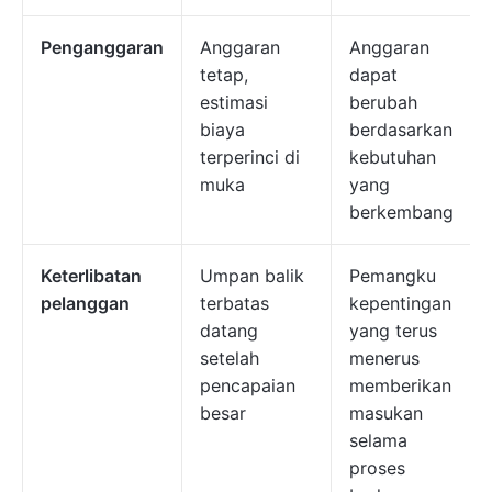
Penganggaran
Anggaran
Anggaran
tetap,
dapat
estimasi
berubah
biaya
berdasarkan
terperinci di
kebutuhan
muka
yang
berkembang
Keterlibatan
Umpan balik
Pemangku
pelanggan
terbatas
kepentingan
datang
yang terus
setelah
menerus
pencapaian
memberikan
besar
masukan
selama
proses