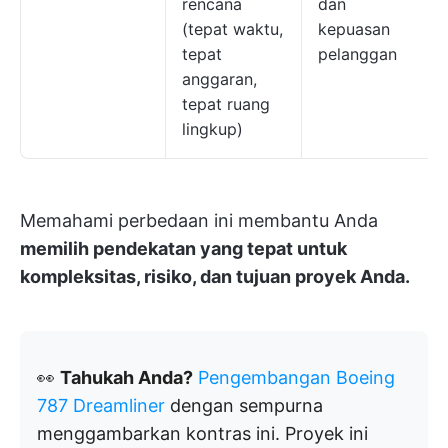
rencana
dan
(tepat waktu,
kepuasan
tepat
pelanggan
anggaran,
tepat ruang
lingkup)
Memahami perbedaan ini membantu Anda
memilih pendekatan yang tepat untuk
kompleksitas, risiko, dan tujuan proyek Anda.
👀
Tahukah Anda?
Pengembangan Boeing
787 Dreamliner
dengan sempurna
menggambarkan kontras ini. Proyek ini