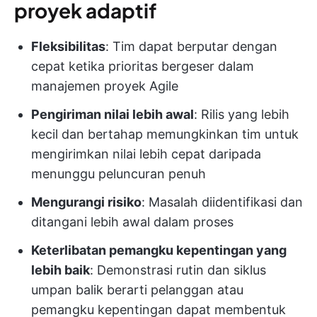
proyek adaptif
Fleksibilitas
: Tim dapat berputar dengan
cepat ketika prioritas bergeser dalam
manajemen proyek Agile
Pengiriman nilai lebih awal
: Rilis yang lebih
kecil dan bertahap memungkinkan tim untuk
mengirimkan nilai lebih cepat daripada
menunggu peluncuran penuh
Mengurangi risiko
: Masalah diidentifikasi dan
ditangani lebih awal dalam proses
Keterlibatan pemangku kepentingan yang
lebih baik
: Demonstrasi rutin dan siklus
umpan balik berarti pelanggan atau
pemangku kepentingan dapat membentuk