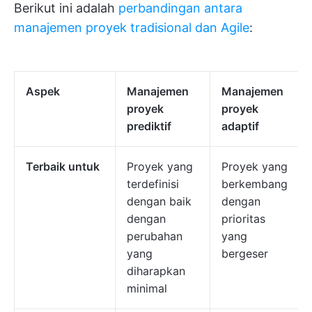
Berikut ini adalah
perbandingan antara
manajemen proyek tradisional dan Agile
:
Aspek
Manajemen
Manajemen
proyek
proyek
prediktif
adaptif
Terbaik untuk
Proyek yang
Proyek yang
terdefinisi
berkembang
dengan baik
dengan
dengan
prioritas
perubahan
yang
yang
bergeser
diharapkan
minimal