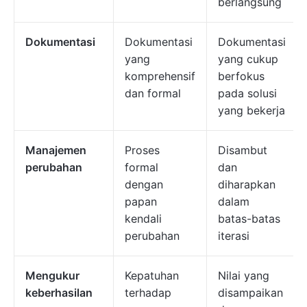
berlangsung
Dokumentasi
Dokumentasi
Dokumentasi
yang
yang cukup
komprehensif
berfokus
dan formal
pada solusi
yang bekerja
Manajemen
Proses
Disambut
perubahan
formal
dan
dengan
diharapkan
papan
dalam
kendali
batas-batas
perubahan
iterasi
Mengukur
Kepatuhan
Nilai yang
keberhasilan
terhadap
disampaikan