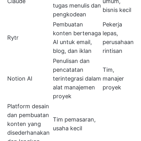
Claude
umum,
tugas menulis dan
bisnis kecil
pengkodean
Pembuatan
Pekerja
konten bertenaga
lepas,
Rytr
AI untuk email,
perusahaan
blog, dan iklan
rintisan
Penulisan dan
pencatatan
Tim,
Notion AI
terintegrasi dalam
manajer
alat manajemen
proyek
proyek
Platform desain
dan pembuatan
Tim pemasaran,
konten yang
usaha kecil
disederhanakan