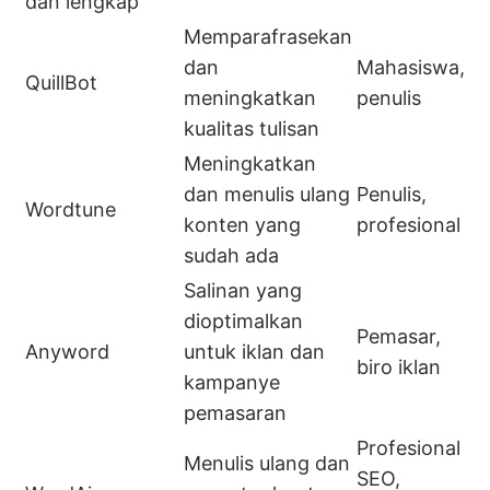
dan lengkap
Memparafrasekan
dan
Mahasiswa,
QuillBot
meningkatkan
penulis
kualitas tulisan
Meningkatkan
dan menulis ulang
Penulis,
Wordtune
konten yang
profesional
sudah ada
Salinan yang
dioptimalkan
Pemasar,
Anyword
untuk iklan dan
biro iklan
kampanye
pemasaran
Profesional
Menulis ulang dan
SEO,