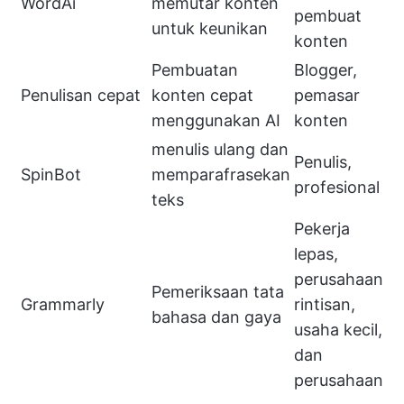
WordAi
memutar konten
pembuat
untuk keunikan
konten
Pembuatan
Blogger,
Penulisan cepat
konten cepat
pemasar
menggunakan AI
konten
menulis ulang dan
Penulis,
SpinBot
memparafrasekan
profesional
teks
Pekerja
lepas,
perusahaan
Pemeriksaan tata
Grammarly
rintisan,
bahasa dan gaya
usaha kecil,
dan
perusahaan