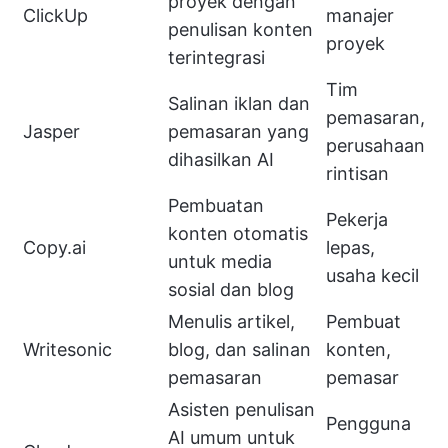
proyek dengan
ClickUp
manajer
penulisan konten
proyek
terintegrasi
Tim
Salinan iklan dan
pemasaran,
Jasper
pemasaran yang
perusahaan
dihasilkan AI
rintisan
Pembuatan
Pekerja
konten otomatis
Copy.ai
lepas,
untuk media
usaha kecil
sosial dan blog
Menulis artikel,
Pembuat
Writesonic
blog, dan salinan
konten,
pemasaran
pemasar
Asisten penulisan
Pengguna
AI umum untuk