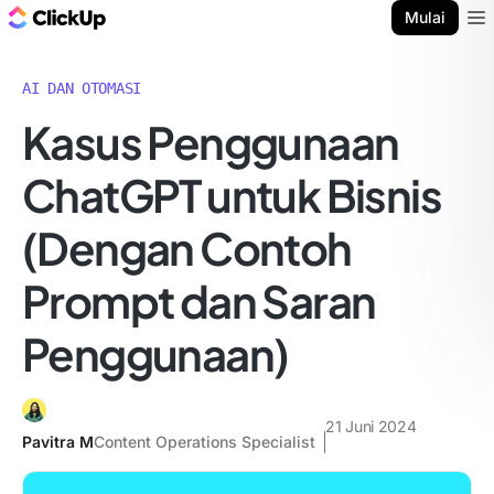
Blog ClickUp
Mulai
Ope
AI DAN OTOMASI
Kasus Penggunaan
ChatGPT untuk Bisnis
(Dengan Contoh
Prompt dan Saran
Penggunaan)
21 Juni 2024
Pavitra M
Content Operations Specialist