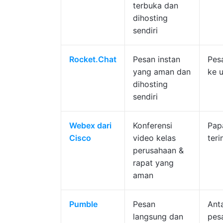
terbuka dan
dihosting
sendiri
Rocket.Chat
Pesan instan
Pesa
yang aman dan
ke 
dihosting
sendiri
Webex dari
Konferensi
Papa
Cisco
video kelas
teri
perusahaan &
rapat yang
aman
Pumble
Pesan
Ant
langsung dan
pesa