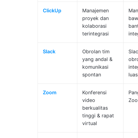
ClickUp
Manajemen
Man
proyek dan
bawa
kolaborasi
bant
terintegrasi
int
Slack
Obrolan tim
Sla
yang andal &
obr
komunikasi
inte
spontan
luas
Zoom
Konferensi
Pan
video
Zoo
berkualitas
tinggi & rapat
virtual