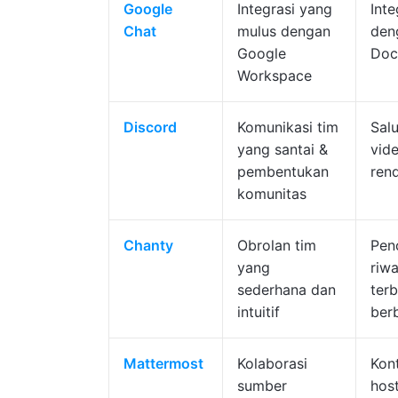
Google
Integrasi yang
Int
Chat
mulus dengan
den
Google
Doc
Workspace
Discord
Komunikasi tim
Salu
yang santai &
vid
pembentukan
ren
komunitas
Chanty
Obrolan tim
Penc
yang
riw
sederhana dan
ter
intuitif
ber
Mattermost
Kolaborasi
Kont
sumber
hos