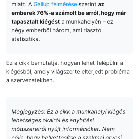
miatt. A
Gallup felmérése
szerint
az
emberek 76%-a számolt be arról, hogy már
tapasztalt kiégést
a munkahelyén – ez
négy emberből három, ami riasztó
statisztika.
Ez a cikk bemutatja, hogyan lehet felépülni a
kiégésből, amely világszerte elterjedt probléma
a szervezetekben.
Megjegyzés: Ez a cikk a munkahelyi kiégés
lehetséges okairól és enyhítési
módszereiről nyújt információkat. Nem
célja, hogy helyettesítse a szakmai orvosi