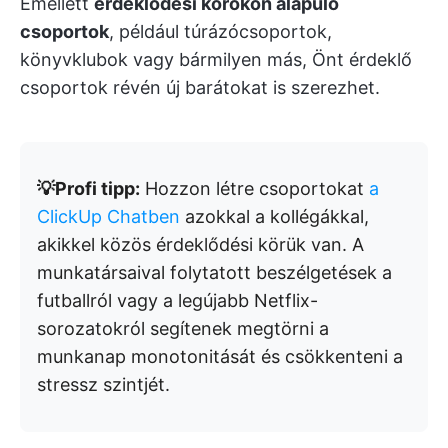
Emellett
érdeklődési körökön alapuló
csoportok
, például túrázócsoportok,
könyvklubok vagy bármilyen más, Önt érdeklő
csoportok révén új barátokat is szerezhet.
💡Profi tipp:
Hozzon létre csoportokat
a
ClickUp Chatben
azokkal a kollégákkal,
akikkel közös érdeklődési körük van. A
munkatársaival folytatott beszélgetések a
futballról vagy a legújabb Netflix-
sorozatokról segítenek megtörni a
munkanap monotonitását és csökkenteni a
stressz szintjét.