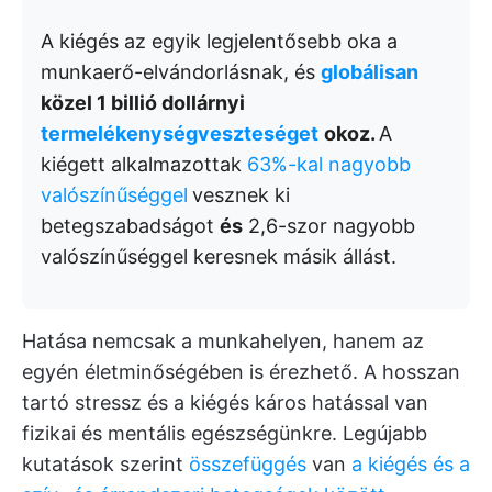
A kiégés az egyik legjelentősebb oka a
munkaerő-elvándorlásnak, és
globálisan
közel 1 billió dollárnyi
termelékenységveszteséget
okoz.
A
kiégett alkalmazottak
63%-kal nagyobb
valószínűséggel
vesznek ki
betegszabadságot
és
2,6-szor nagyobb
valószínűséggel keresnek másik állást.
Hatása nemcsak a munkahelyen, hanem az
egyén életminőségében is érezhető. A hosszan
tartó stressz és a kiégés káros hatással van
fizikai és mentális egészségünkre. Legújabb
kutatások szerint
összefüggés
van
a kiégés és a