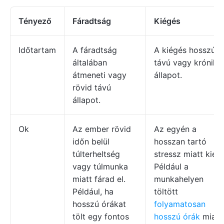
Tényező
Fáradtság
Kiégés
Időtartam
A fáradtság
A kiégés hosszú
általában
távú vagy króniku
átmeneti vagy
állapot.
rövid távú
állapot.
Ok
Az ember rövid
Az egyén a
időn belül
hosszan tartó
túlterheltség
stressz miatt kiég.
vagy túlmunka
Például a
miatt fárad el.
munkahelyen
Például, ha
töltött
hosszú órákat
folyamatosan
tölt egy fontos
hosszú órák
miatt