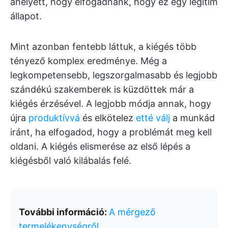
ahelyett, hogy elfogadnánk, hogy ez egy legitim
állapot.
Mint azonban fentebb láttuk, a kiégés több
tényező komplex eredménye. Még a
legkompetensebb, legszorgalmasabb és legjobb
szándékú szakemberek is küzdöttek már a
kiégés érzésével. A legjobb módja annak, hogy
újra
produktívvá
és elkötelez
etté válj
a munkád
iránt, ha elfogadod, hogy a problémát meg kell
oldani. A kiégés elismerése az első lépés a
kiégésből való kilábalás felé.
További információ:
A mérgező
termelékenységről