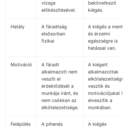
vizsga
bekövetkező
előkészítésével.
kiégés.
Hatály
A fáradtság
A kiégés a mentáli
elsősorban
és érzelmi
fizikai
egészségre is
hatással van.
Motiváció
A fáradt
A kiégett
alkalmazott nem
alkalmazottak
veszíti el
elkötelezettségük
érdeklődését a
vesztik és
munkája iránt, és
motivációjukat is
nem csökken az
elveszítik a
elkötelezettsége.
munkában.
Felépülés
A pihenés
A kiégés