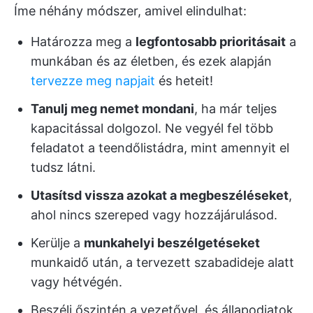
Íme néhány módszer, amivel elindulhat:
Határozza meg a
legfontosabb prioritásait
a
munkában és az életben, és ezek alapján
tervezze meg napjait
és heteit!
Tanulj meg nemet mondani
, ha már teljes
kapacitással dolgozol. Ne vegyél fel több
feladatot a teendőlistádra, mint amennyit el
tudsz látni.
Utasítsd vissza azokat a megbeszéléseket
,
ahol nincs szereped vagy hozzájárulásod.
Kerülje a
munkahelyi beszélgetéseket
munkaidő után, a tervezett szabadideje alatt
vagy hétvégén.
Beszélj őszintén a vezetővel, és állapodjatok