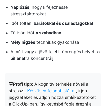
Naplózás
, hogy kifejezhesse
stresszfaktorokat
Időt tölteni
barátokkal és családtagokkal
Töltsön időt
a szabadban
Mély légzés
technikák gyakorlása
A múlt vagy a jövő felett töprengés helyett
a
pillanat
ra koncentrálj
💡Profi tipp:
A kognitív terhelés növeli a
stresszt.
Készítsen feladatlistákat
, írjon
jegyzeteket és adjon hozzá emlékeztetőket
a ClickUp-ban, így kevésbé fogja érezni a