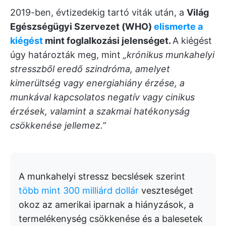
2019-ben, évtizedekig tartó viták után, a
Világ
Egészségügyi Szervezet (WHO)
elismerte a
kiégést
mint foglalkozási jelenséget.
A kiégést
úgy határozták meg, mint
„krónikus munkahelyi
stresszből eredő szindróma, amelyet
kimerültség vagy energiahiány érzése, a
munkával kapcsolatos negatív vagy cinikus
érzések, valamint a szakmai hatékonyság
csökkenése jellemez.”
A munkahelyi stressz becslések szerint
több mint 300 milliárd dollár
veszteséget
okoz az amerikai iparnak a hiányzások, a
termelékenység csökkenése és a balesetek