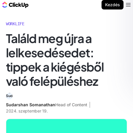
ClickUp blog
Kezdés
Ope
WORKLIFE
Találd meg újra a
lelkesedésedet:
tippek a kiégésből
való felépüléshez
Sudarshan Somanathan
Head of Content
2024. szeptember 19.