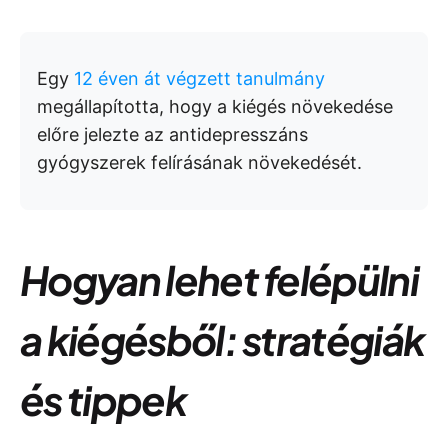
Egy
12 éven át végzett tanulmány
megállapította, hogy a kiégés növekedése
előre jelezte az antidepresszáns
gyógyszerek felírásának növekedését.
Hogyan lehet felépülni
a kiégésből: stratégiák
és tippek