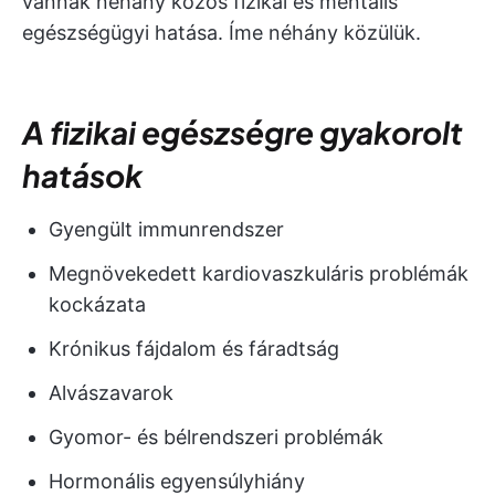
vannak néhány közös fizikai és mentális
egészségügyi hatása. Íme néhány közülük.
A fizikai egészségre gyakorolt
hatások
Gyengült immunrendszer
Megnövekedett kardiovaszkuláris problémák
kockázata
Krónikus fájdalom és fáradtság
Alvászavarok
Gyomor- és bélrendszeri problémák
Hormonális egyensúlyhiány