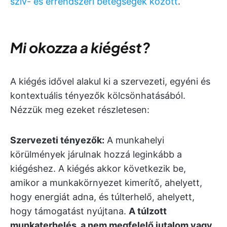
szív- és érrendszeri betegségek között
.
Mi okozza a kiégést?
A kiégés idővel alakul ki a szervezeti, egyéni és
kontextuális tényezők kölcsönhatásából.
Nézzük meg ezeket részletesen:
Szervezeti tényezők:
A munkahelyi
körülmények járulnak hozzá leginkább a
kiégéshez. A kiégés akkor következik be,
amikor a munkakörnyezet kimerítő, ahelyett,
hogy energiát adna, és túlterhelő, ahelyett,
hogy támogatást nyújtana.
A túlzott
munkaterhelés, a nem megfelelő jutalom vagy