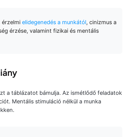
:
érzelmi
elidegenedés a munkától
, cinizmus a
ég érzése, valamint fizikai és mentális
iány
zt a táblázatot bámulja. Az ismétlődő feladatok
iót. Mentális stimuláció nélkül a munka
ökken.