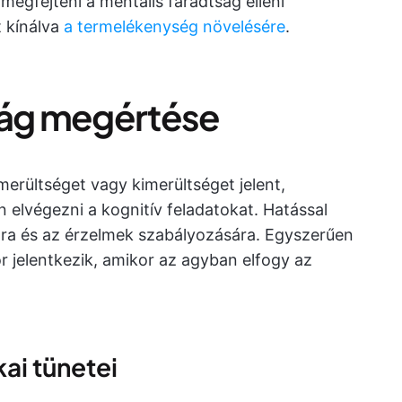
 megfejteni a mentális fáradtság elleni
t kínálva
a termelékenység növelésére
.
ság megértése
merültséget vagy kimerültséget jelent,
elvégezni a kognitív feladatokat. Hatással
lra és az érzelmek szabályozására. Egyszerűen
r jelentkezik, amikor az agyban elfogy az
kai tünetei