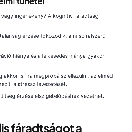
elmi tünetei
agy ingerlékeny? A kognitív fáradtság
alanság érzése fokozódik, ami spirálszerű
áció hiánya és a lelkesedés hiánya gyakori
 akkor is, ha megpróbálsz ellazulni, az elméd
zíti a stressz levezetését.
ültség érzése elszigetelődéshez vezethet.
is fáradtságot a