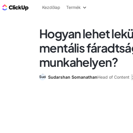
ClickUp blog
Kezdőlap
Termék
Hogyan lehet lekü
mentális fáradtsá
munkahelyen?
Sudarshan Somanathan
Head of Content