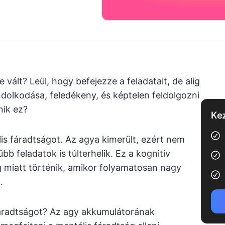
vált? Leül, hogy befejezze a feladatait, de alig
ndolkodása, feledékeny, és képtelen feldolgozni
nik ez?
Kez
lis fáradtságot. Az agya kimerült, ezért nem
b feladatok is túlterhelik. Ez a kognitív
ég miatt történik, amikor folyamatosan nagy
.
fáradtságot? Az agy akkumulátorának