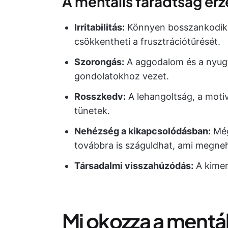
A mentális fáradtság érz
Irritabilitás:
Könnyen bosszankodik v
csökkentheti a frusztrációtűrését.
Szorongás:
A aggodalom és a nyugt
gondolatokhoz vezet.
Rosszkedv:
A lehangoltság, a motiv
tünetek.
Nehézség a kikapcsolódásban:
Még
továbbra is száguldhat, ami megnehe
Társadalmi visszahúzódás:
A kimer
Mi okozza a mentál