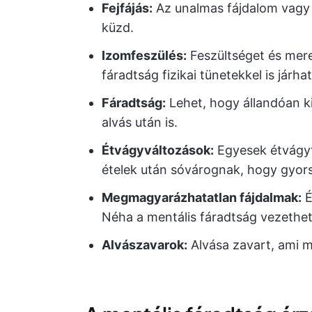
Fejfájás:
Az unalmas fájdalom vagy l
küzd.
Izomfeszülés:
Feszültséget és mere
fáradtság fizikai tünetekkel is járhat
Fáradtság:
Lehet, hogy állandóan ki
alvás után is.
Étvágyváltozások:
Egyesek étvágyt
ételek után sóvárognak, hogy gyors
Megmagyarázhatatlan fájdalmak:
É
Néha a mentális fáradtság vezethe
Alvászavarok:
Alvása zavart, ami m