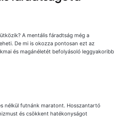
ütközik? A mentális fáradtság még a
heti. De mi is okozza pontosan ezt az
kmai és magánéletét befolyásoló leggyakoribb
és nélkül futnánk maratont. Hosszantartó
cinizmust és csökkent hatékonyságot