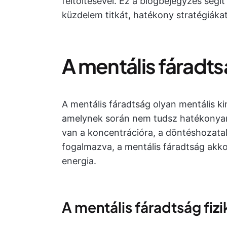
feltöltésével. Ez a blogbejegyzés segít
küzdelem titkát, hatékony stratégiáka
A mentális fáradt
A mentális fáradtság olyan mentális ki
amelynek során nem tudsz hatékonyan 
van a koncentrációra, a döntéshozata
fogalmazva, a mentális fáradtság akko
energia.
A mentális fáradtság fizi