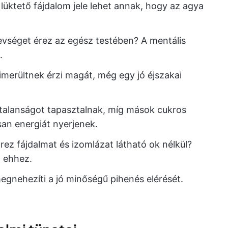
üktető fájdalom jele lehet annak, hogy az agya
vséget érez az egész testében? A mentális
.
merültnek érzi magát, még egy jó éjszakai
alanságot tapasztalnak, míg mások cukros
an energiát nyerjenek.
rez fájdalmat és izomlázat látható ok nélkül?
t ehhez.
egnehezíti a jó minőségű pihenés elérését.