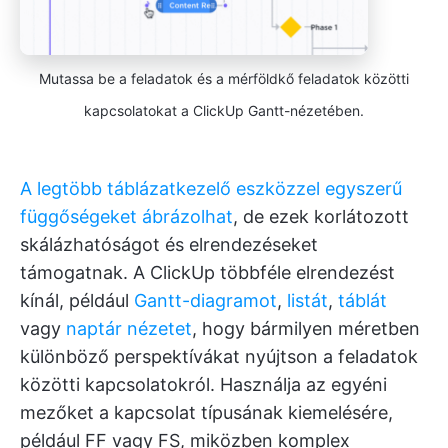
Mutassa be a feladatok és a mérföldkő feladatok közötti
kapcsolatokat a ClickUp Gantt-nézetében.
A legtöbb táblázatkezelő eszközzel egyszerű
függőségeket ábrázolhat
, de ezek korlátozott
skálázhatóságot és elrendezéseket
támogatnak. A ClickUp többféle elrendezést
kínál, például
Gantt-diagramot
,
listát
,
táblát
vagy
naptár nézetet
, hogy bármilyen méretben
különböző perspektívákat nyújtson a feladatok
közötti kapcsolatokról. Használja az egyéni
mezőket a kapcsolat típusának kiemelésére,
például FF vagy FS, miközben komplex