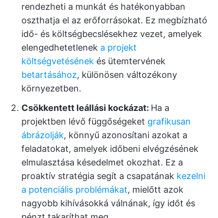
rendezheti a munkát és hatékonyabban
oszthatja el az erőforrásokat.
Ez megbízható
idő- és költségbecslésekhez vezet, amelyek
elengedhetetlenek
a projekt
költségvetésének
és ütemtervének
betartásához
, különösen változékony
környezetben.
Csökkentett leállási kockázat:
Ha a
projektben lévő függőségeket
grafikusan
ábrázolják
, könnyű azonosítani azokat a
feladatokat, amelyek időbeni elvégzésének
elmulasztása késedelmet okozhat. Ez a
proaktív stratégia segít a csapatának
kezelni
a potenciális problémákat
, mielőtt azok
nagyobb kihívásokká válnának, így időt és
pénzt takaríthat meg.