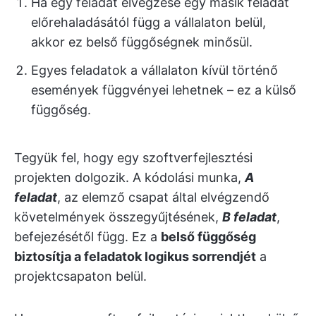
Ha egy feladat elvégzése egy másik feladat
előrehaladásától függ a vállalaton belül,
akkor ez belső függőségnek minősül.
Egyes feladatok a vállalaton kívül történő
események függvényei lehetnek – ez a külső
függőség.
Tegyük fel, hogy egy szoftverfejlesztési
projekten dolgozik. A kódolási munka,
A
feladat
, az elemző csapat által elvégzendő
követelmények összegyűjtésének,
B feladat
,
befejezésétől függ. Ez a
belső függőség
biztosítja a feladatok logikus sorrendjét
a
projektcsapaton belül.