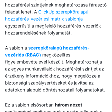
hozzáférési szintjeinek meghatározása fárasztó
feladat lehet. A
ClickUp szerepköralapú
hozzáférés-vezérlési mátrix sablonja
egyszerűsíti a megfelelő hozzáférés-vezérlők
hozzárendelésének folyamatát.
A sablon a
szerepköralapú hozzáférés-
vezérlés (RBAC)
megközelítés
figyelembevételével készült. Meghatározhatja
az egyes munkavállalók hozzáférési szintjét az
érzékeny információkhoz, hogy megelőzze a
biztonsági szabálysértéseket és javítsa az
adatokon alapuló döntéshozatali folyamatokat.
Ez a sablon elsősorban
három nézet
segítségével segít ezeknek a protokolloknak a