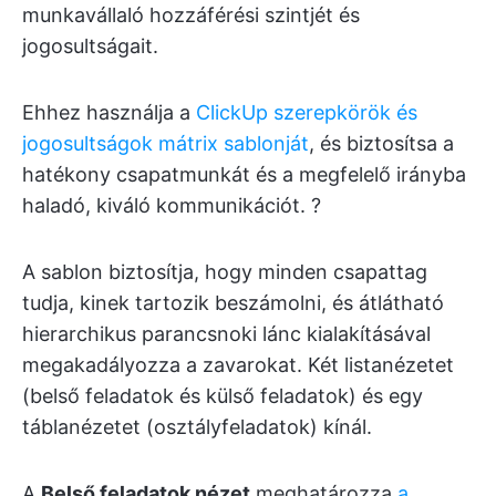
munkavállaló hozzáférési szintjét és
jogosultságait.
Ehhez használja a
ClickUp szerepkörök és
jogosultságok mátrix sablonját
, és biztosítsa a
hatékony csapatmunkát és a megfelelő irányba
haladó, kiváló kommunikációt. ?
A sablon biztosítja, hogy minden csapattag
tudja, kinek tartozik beszámolni, és átlátható
hierarchikus parancsnoki lánc kialakításával
megakadályozza a zavarokat. Két listanézetet
(belső feladatok és külső feladatok) és egy
táblanézetet (osztályfeladatok) kínál.
A
Belső feladatok nézet
meghatározza
a