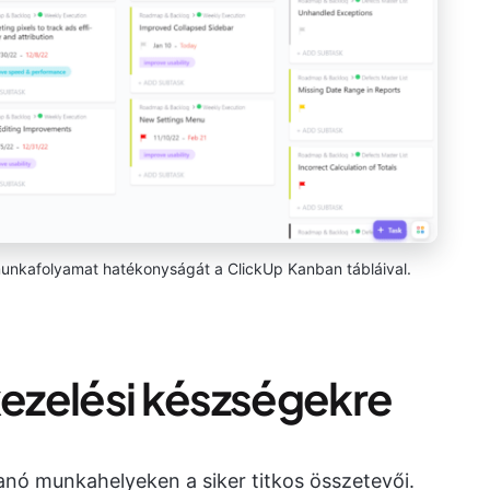
a munkafolyamat hatékonyságát a ClickUp Kanban tábláival.
kezelési készségekre
anó munkahelyeken a siker titkos összetevői.