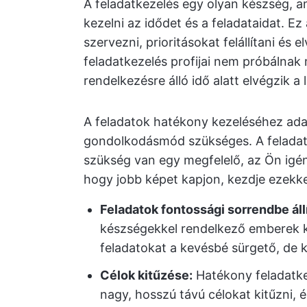
A feladatkezelés egy olyan készség, am
kezelni az idődet és a feladataidat. E
szervezni, prioritásokat felállítani és
feladatkezelés profijai nem próbálnak
rendelkezésre álló idő alatt elvégzik a
A feladatok hatékony kezeléséhez adat
gondolkodásmód szükséges. A feladatk
szükség van egy megfelelő, az Ön igé
hogy jobb képet kapjon, kezdje ezekke
Feladatok fontossági sorrendbe áll
készségekkel rendelkező emberek 
feladatokat a kevésbé sürgető, de k
Célok kitűzése:
Hatékony feladatkez
nagy, hosszú távú célokat kitűzni, 