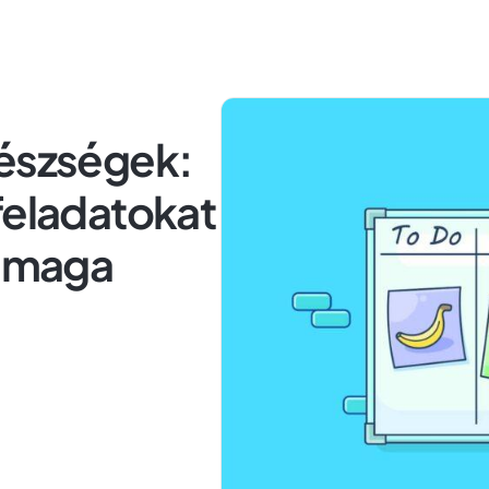
készségek:
feladatokat
t maga