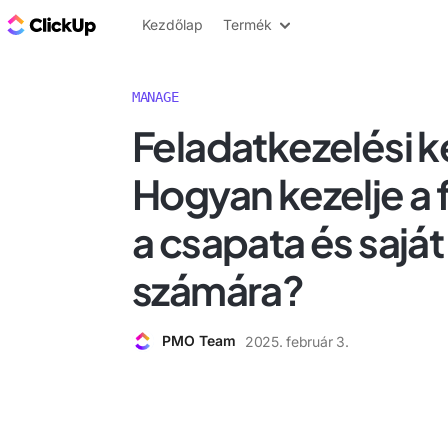
ClickUp blog
Kezdőlap
Termék
MANAGE
Feladatkezelési 
Hogyan kezelje a 
a csapata és sajá
számára?
PMO Team
2025. február 3.