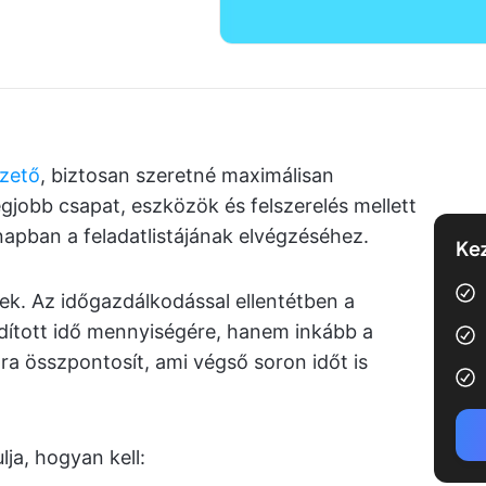
zető
, biztosan szeretné maximálisan
gjobb csapat, eszközök és felszerelés mellett
 napban a feladatlistájának elvégzéséhez.
Kez
égek. Az időgazdálkodással ellentétben a
rdított idő mennyiségére, hanem inkább a
a összpontosít, ami végső soron időt is
ja, hogyan kell: