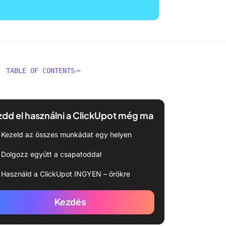
TABLE OF CONTENTS
dd el használni a ClickUpot még ma
Kezeld az összes munkádat egy helyen
Dolgozz együtt a csapatoddal
Használd a ClickUpot INGYEN – örökre
Kezdés