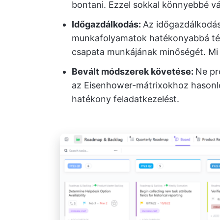
bontani. Ezzel sokkal könnyebbé váli
Időgazdálkodás:
Az időgazdálkodás
munkafolyamatok hatékonyabbá té
csapata munkájának minőségét. Mi 
Bevált módszerek követése:
Ne pró
az Eisenhower-mátrixokhoz hasonló
hatékony feladatkezelést.