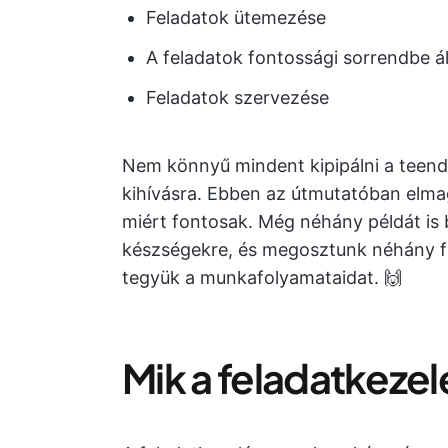
Feladatok ütemezése
A feladatok fontossági sorrendbe ál
Feladatok szervezése
Nem könnyű mindent kipipálni a teendől
kihívásra. Ebben az útmutatóban elma
miért fontosak. Még néhány példát is 
készségekre, és megosztunk néhány fe
tegyük a munkafolyamataidat. 🙌
Mik a feladatkeze