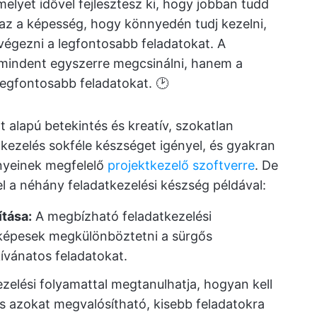
elyet idővel fejlesztesz ki, hogy jobban tudd
z az a képesség, hogy könnyedén tudj kezelni,
 elvégezni a legfontosabb feladatokat. A
 mindent egyszerre megcsinálni, hanem a
 legfontosabb feladatokat. 🕑
 alapú betekintés és kreatív, szokatlan
ezelés sokféle készséget igényel, és gyakran
nyeinek megfelelő
projektkezelő szoftverre
. De
l a néhány feladatkezelési készség példával:
ítása:
A megbízható feladatkezelési
képesek megkülönböztetni a sürgős
ívánatos feladatokat.
elési folyamattal megtanulhatja, hogyan kell
és azokat megvalósítható, kisebb feladatokra