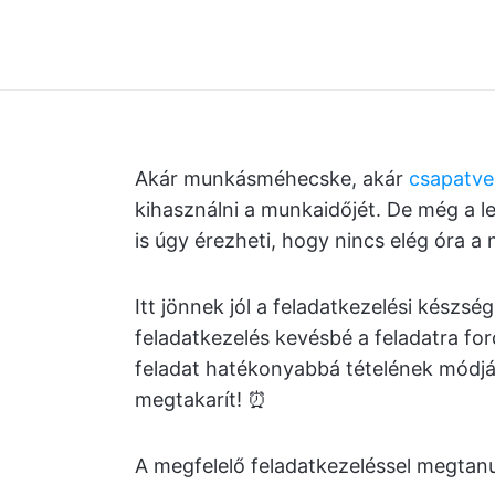
Akár munkásméhecske, akár
csapatve
kihasználni a munkaidőjét. De még a le
is úgy érezheti, hogy nincs elég óra a
Itt jönnek jól a feladatkezelési készs
feladatkezelés kevésbé a feladatra fo
feladat hatékonyabbá tételének módjár
megtakarít! ⏰
A megfelelő feladatkezeléssel megtanul