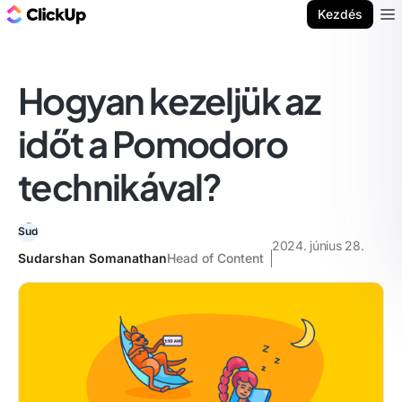
ClickUp blog
Kezdés
Ope
Hogyan kezeljük az
időt a Pomodoro
technikával?
2024. június 28.
Sudarshan Somanathan
Head of Content