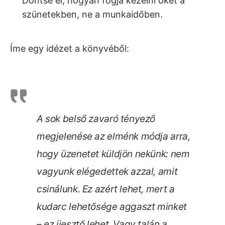
Döntse el, hogyan fogja kezelni őket a
szünetekben, ne a munkaidőben.
Íme egy idézet a könyvéből:
A sok belső zavaró tényező
megjelenése az elménk módja arra,
hogy üzenetet küldjön nekünk: nem
vagyunk elégedettek azzal, amit
csinálunk. Ez azért lehet, mert a
kudarc lehetősége aggaszt minket
– ez ijesztő lehet. Vagy talán a