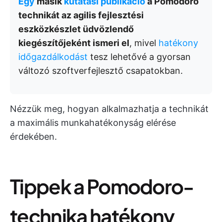
Egy
másik
kutatási publikáció
a Pomodoro
technikát az agilis fejlesztési
eszközkészlet üdvözlendő
kiegészítőjeként ismeri el
, mivel
hatékony
időgazdálkodást
tesz lehetővé a gyorsan
változó szoftverfejlesztő csapatokban.
Nézzük meg, hogyan alkalmazhatja a technikát
a maximális munkahatékonyság elérése
érdekében.
Tippek a Pomodoro-
technika hatékony