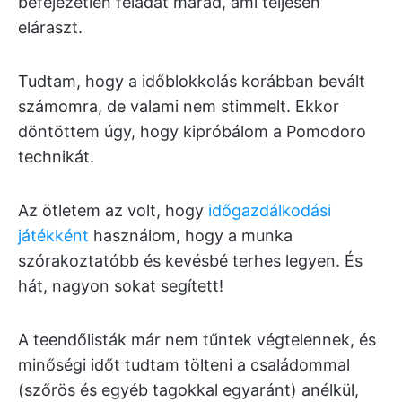
befejezetlen feladat marad, ami teljesen
eláraszt.
Tudtam, hogy a időblokkolás korábban bevált
számomra, de valami nem stimmelt. Ekkor
döntöttem úgy, hogy kipróbálom a Pomodoro
technikát.
Az ötletem az volt, hogy
időgazdálkodási
játékként
használom, hogy a munka
szórakoztatóbb és kevésbé terhes legyen. És
hát, nagyon sokat segített!
A teendőlisták már nem tűntek végtelennek, és
minőségi időt tudtam tölteni a családommal
(szőrös és egyéb tagokkal egyaránt) anélkül,