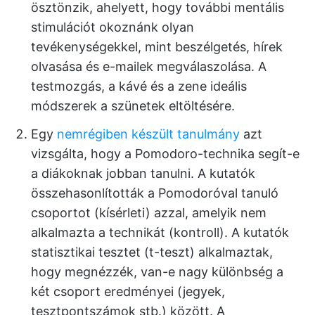
ösztönzik, ahelyett, hogy további mentális
stimulációt okoznánk olyan
tevékenységekkel, mint beszélgetés, hírek
olvasása és e-mailek megválaszolása. A
testmozgás, a kávé és a zene ideális
módszerek a szünetek eltöltésére.
Egy
nemrégiben készült tanulmány
azt
vizsgálta, hogy a Pomodoro-technika segít-e
a diákoknak jobban tanulni. A kutatók
összehasonlították a Pomodoróval tanuló
csoportot (kísérleti) azzal, amelyik nem
alkalmazta a technikát (kontroll). A kutatók
statisztikai tesztet (t-teszt) alkalmaztak,
hogy megnézzék, van-e nagy különbség a
két csoport eredményei (jegyek,
tesztpontszámok stb.) között. A