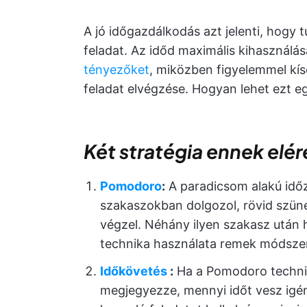
A jó időgazdálkodás azt jelenti, hogy
feladat. Az időd maximális kihasznál
tényezőket
, miközben figyelemmel kí
feladat elvégzése. Hogyan lehet ezt e
Két stratégia ennek elé
Pomodoro
:
A paradicsom alakú időz
szakaszokban dolgozol, rövid szüne
végzel. Néhány ilyen szakasz után 
technika használata remek módszer
Időkövetés
:
Ha a Pomodoro techniká
megjegyezze, mennyi időt vesz igén