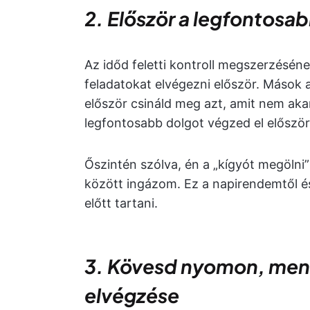
2. Először a legfontosa
Az időd feletti kontroll megszerzésé
feladatokat elvégezni először. Mások a
először csináld meg azt, amit nem aka
legfontosabb dolgot végzed el először,
Őszintén szólva, én a „kígyót megölni
között ingázom. Ez a napirendemtől é
előtt tartani.
3. Kövesd nyomon, menny
elvégzése