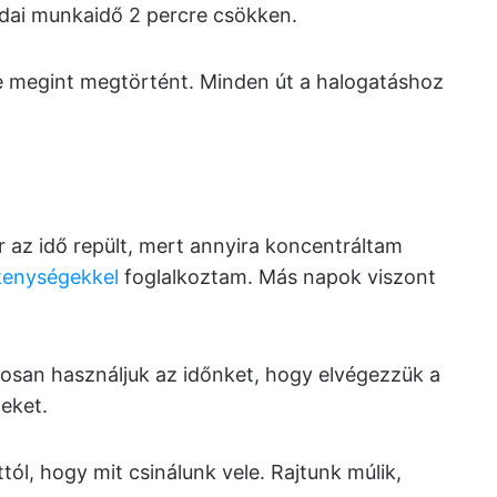
odai munkaidő 2 percre csökken.
megint megtörtént. Minden út a halogatáshoz
 az idő repült, mert annyira koncentráltam
kenységekkel
foglalkoztam. Más napok viszont
kosan használjuk az időnket, hogy elvégezzük a
eket.
ttól, hogy mit csinálunk vele. Rajtunk múlik,