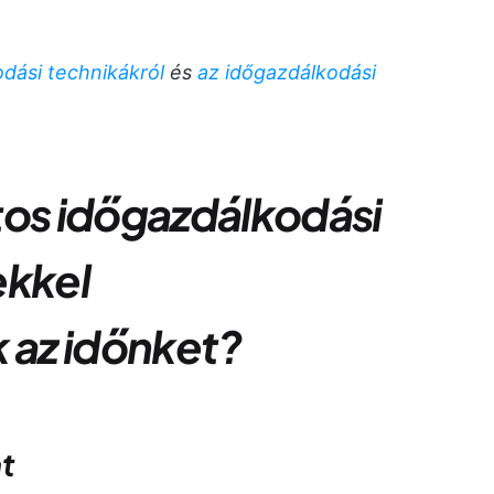
dási technikákról
és
az időgazdálkodási
tos időgazdálkodási
ekkel
k az időnket?
at