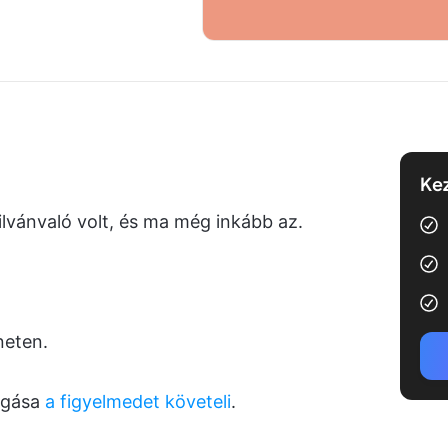
Kez
yilvánvaló volt, és ma még inkább az.
.
neten.
ogása
a figyelmedet követeli
.