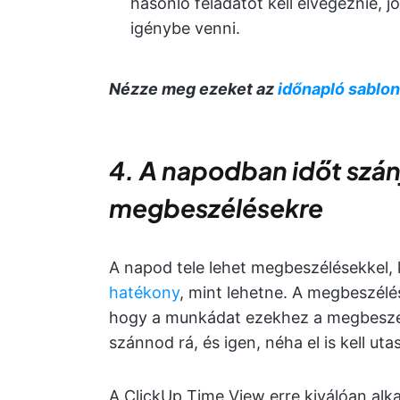
hasonló feladatot kell elvégeznie, 
igénybe venni.
Nézze meg ezeket az
időnapló sablo
4. A napodban időt szánj
megbeszélésekre
A napod tele lehet megbeszélésekkel,
hatékony
, mint lehetne. A megbeszél
hogy a munkádat ezekhez a megbeszélé
szánnod rá, és igen, néha el is kell u
A ClickUp Time View erre kiválóan alka