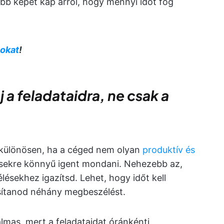
jobb képet kap arról, hogy mennyi időt fog
nokat
!
 a feladataidra, ne csak a
 különösen, ha a céged nem olyan
produktív és
ésekre könnyű igent mondani. Nehezebb az,
sekhez igazítsd. Lehet, hogy időt kell
tasítanod néhány megbeszélést.
lmas, mert a feladataidat óránkénti