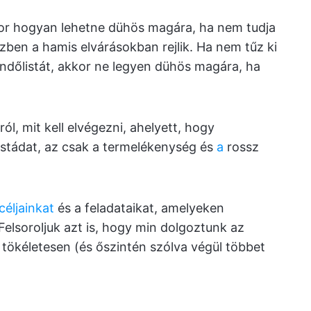
kkor hogyan lehetne dühös magára, ha nem tudja
szben a hamis elvárásokban rejlik. Ha nem tűz ki
ndőlistát, akkor ne legyen dühös magára, ha
l, mit kell elvégezni, ahelyett, hogy
listádat, az csak a termelékenység és
a
rossz
céljainkat
és a feladataikat, amelyeken
Felsoroljuk azt is, hogy min dolgoztunk az
ökéletesen (és őszintén szólva végül többet