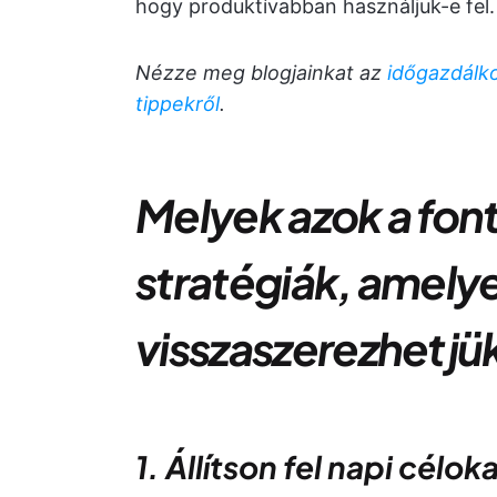
hogy produktívabban használjuk-e fel.
Nézze meg blogjainkat az
időgazdálko
tippekről
.
Melyek azok a fon
stratégiák, amely
visszaszerezhetjü
1. Állítson fel napi célok