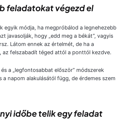
bb feladatokat végezd el
nek egyik módja, ha megpróbálod a legnehezebb
zt javasolják, hogy „edd meg a békát”, vagyis
rsz. Látom ennek az értelmét, de ha a
 az felszabadít téged attól a ponttól kezdve.
” és a „legfontosabbat először” módszerek
s a napom alakulásától függ, de érdemes szem
i időbe telik egy feladat