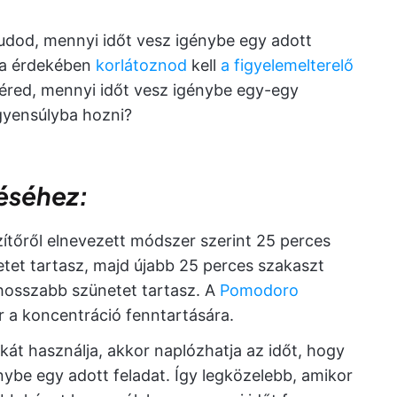
 tudod, mennyi időt vesz igénybe egy adott
ása érdekében
korlátoznod
kell
a figyelemelterelő
séred, mennyi időt vesz igénybe egy-egy
gyensúlyba hozni?
réséhez:
ítőről elnevezett módszer szerint 25 perces
tet tartasz, majd újabb 25 perces szakaszt
hosszabb szünetet tartasz. A
Pomodoro
 a koncentráció fenntartására.
t használja, akkor naplózhatja az időt, hogy
ybe egy adott feladat. Így legközelebb, amikor