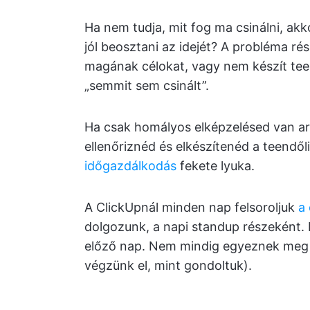
Ha nem tudja, mit fog ma csinálni, a
jól beosztani az idejét? A probléma ré
magának célokat, vagy nem készít tee
„semmit sem csinált”.
Ha csak homályos elképzelésed van arró
ellenőriznéd és elkészítenéd a teendő
időgazdálkodás
fekete lyuka.
A ClickUpnál minden nap felsoroljuk
a 
dolgozunk, a napi standup részeként. 
előző nap. Nem mindig egyeznek meg t
végzünk el, mint gondoltuk).