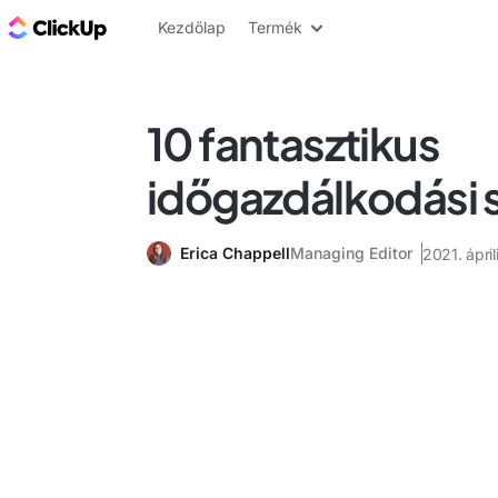
ClickUp blog
Kezdőlap
Termék
10 fantasztikus
időgazdálkodási s
Erica Chappell
Managing Editor
2021. áprili