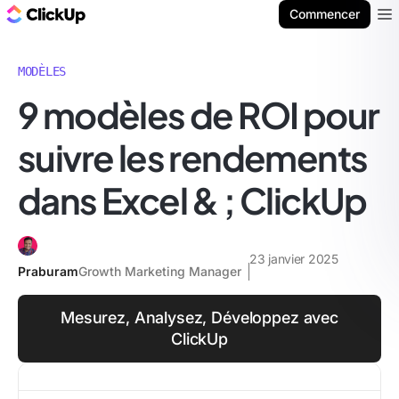
ClickUp Blog
Commencer
Ope
MODÈLES
9 modèles de ROI pour
suivre les rendements
dans Excel & ; ClickUp
23 janvier 2025
Praburam
Growth Marketing Manager
Mesurez, Analysez, Développez avec
ClickUp