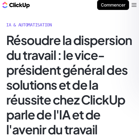
ClickUp Blog
Commencer
Ope
IA & AUTOMATISATION
Résoudre la dispersion
du travail : le vice-
président général des
solutions et de la
réussite chez ClickUp
parle de l'IA et de
l'avenir du travail